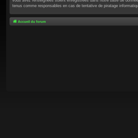
vous avez renseignées soient enregistrées dans notre base de données.
tenus comme responsables en cas de tentative de piratage informati
Accueil du forum