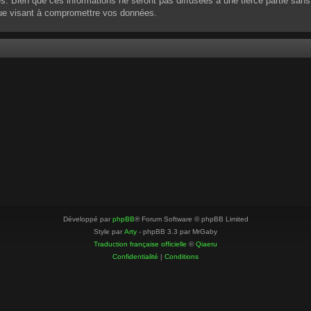
 Bien que ces informations ne seront pas diffusées à une tierce partie sans
que visant à compromettre vos données.
Développé par
phpBB
® Forum Software © phpBB Limited
Style par
Arty
- phpBB 3.3 par MrGaby
Traduction française officielle
©
Qiaeru
Confidentialité
|
Conditions