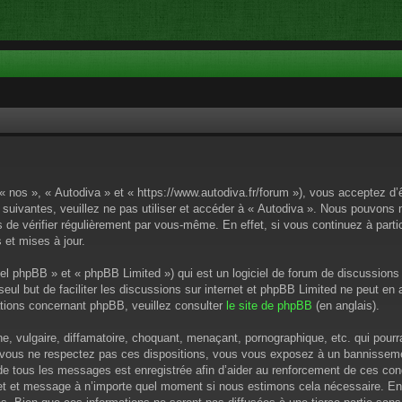
 « nos », « Autodiva » et « https://www.autodiva.fr/forum »), vous acceptez d
 suivantes, veuillez ne pas utiliser et accéder à « Autodiva ». Nous pouvons
de vérifier régulièrement par vous-même. En effet, si vous continuez à parti
 et mises à jour.
el phpBB » et « phpBB Limited ») qui est un logiciel de forum de discussions
 seul but de faciliter les discussions sur internet et phpBB Limited ne peut 
tions concernant phpBB, veuillez consulter
le site de phpBB
(en anglais).
 vulgaire, diffamatoire, choquant, menaçant, pornographique, etc. qui pourrai
i vous ne respectez pas ces dispositions, vous vous exposez à un bannissement
P de tous les messages est enregistrée afin d’aider au renforcement de ces cond
ujet et message à n’importe quel moment si nous estimons cela nécessaire. En 