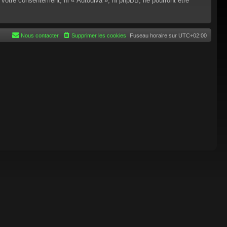
 votre consentement, ni « Autodiva », ni phpBB, ne pourront être
Nous contacter
Supprimer les cookies
Fuseau horaire sur
UTC+02:00