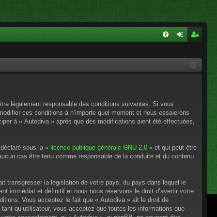
FA
on
ns
Q
ne
cri
xi
pti
on
on
’être légalement responsable des conditions suivantes. Si vous
 modifier ces conditions à n’importe quel moment et nous essaierons
ciper à « Autodiva » après que des modifications aient été effectuées,
 déclaré sous la «
licence publique générale GNU 2.0
» et qui peut être
en aucun cas être tenu comme responsable de la conduite et du contenu
t transgresser la législation de votre pays, du pays dans lequel le
 immédiat et définitif et nous nous réservons le droit d’avertir votre
itions. Vous acceptez le fait que « Autodiva » ait le droit de
tant qu’utilisateur, vous acceptez que toutes les informations que