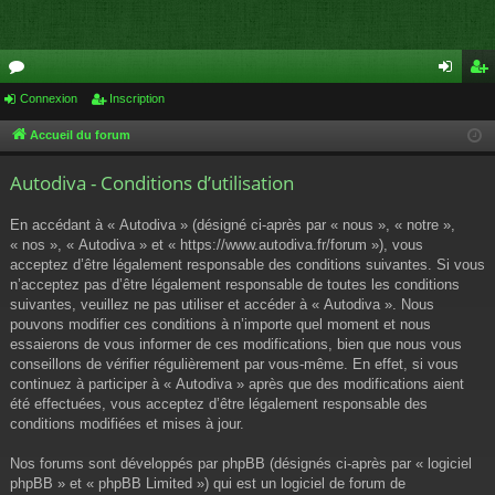
or
Connexion
Inscription
on
ns
u
ne
cri
Accueil du forum
m
xi
pti
Autodiva - Conditions d’utilisation
s
on
on
En accédant à « Autodiva » (désigné ci-après par « nous », « notre »,
« nos », « Autodiva » et « https://www.autodiva.fr/forum »), vous
acceptez d’être légalement responsable des conditions suivantes. Si vous
n’acceptez pas d’être légalement responsable de toutes les conditions
suivantes, veuillez ne pas utiliser et accéder à « Autodiva ». Nous
pouvons modifier ces conditions à n’importe quel moment et nous
essaierons de vous informer de ces modifications, bien que nous vous
conseillons de vérifier régulièrement par vous-même. En effet, si vous
continuez à participer à « Autodiva » après que des modifications aient
été effectuées, vous acceptez d’être légalement responsable des
conditions modifiées et mises à jour.
Nos forums sont développés par phpBB (désignés ci-après par « logiciel
phpBB » et « phpBB Limited ») qui est un logiciel de forum de