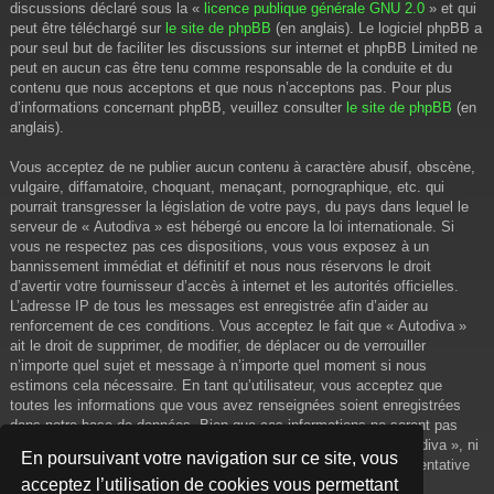
discussions déclaré sous la «
licence publique générale GNU 2.0
» et qui
peut être téléchargé sur
le site de phpBB
(en anglais). Le logiciel phpBB a
pour seul but de faciliter les discussions sur internet et phpBB Limited ne
peut en aucun cas être tenu comme responsable de la conduite et du
contenu que nous acceptons et que nous n’acceptons pas. Pour plus
d’informations concernant phpBB, veuillez consulter
le site de phpBB
(en
anglais).
Vous acceptez de ne publier aucun contenu à caractère abusif, obscène,
vulgaire, diffamatoire, choquant, menaçant, pornographique, etc. qui
pourrait transgresser la législation de votre pays, du pays dans lequel le
serveur de « Autodiva » est hébergé ou encore la loi internationale. Si
vous ne respectez pas ces dispositions, vous vous exposez à un
bannissement immédiat et définitif et nous nous réservons le droit
d’avertir votre fournisseur d’accès à internet et les autorités officielles.
L’adresse IP de tous les messages est enregistrée afin d’aider au
renforcement de ces conditions. Vous acceptez le fait que « Autodiva »
ait le droit de supprimer, de modifier, de déplacer ou de verrouiller
n’importe quel sujet et message à n’importe quel moment si nous
estimons cela nécessaire. En tant qu’utilisateur, vous acceptez que
toutes les informations que vous avez renseignées soient enregistrées
dans notre base de données. Bien que ces informations ne seront pas
diffusées à une tierce partie sans votre consentement, ni « Autodiva », ni
En poursuivant votre navigation sur ce site, vous
phpBB, ne pourront être tenus comme responsables en cas de tentative
acceptez l’utilisation de cookies vous permettant
de piratage informatique visant à compromettre vos données.