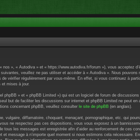
 « nos », « Autodiva » et « https://www.autodiva.fr/forum »), vous acceptez d
 suivantes, veuillez ne pas utiliser et accéder à « Autodiva ». Nous pouvons
de vérifier régulièrement par vous-même. En effet, si vous continuez à parti
 et mises à jour.
el phpBB » et « phpBB Limited ») qui est un logiciel de forum de discussions
 seul but de faciliter les discussions sur internet et phpBB Limited ne peut 
tions concernant phpBB, veuillez consulter
le site de phpBB
(en anglais).
 vulgaire, diffamatoire, choquant, menaçant, pornographique, etc. qui pourrai
i vous ne respectez pas ces dispositions, vous vous exposez à un bannissement
P de tous les messages est enregistrée afin d’aider au renforcement de ces cond
ujet et message à n’importe quel moment si nous estimons cela nécessaire. En 