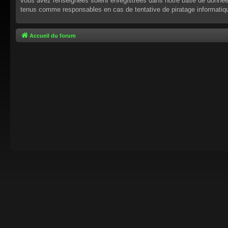
vous avez renseignées soient enregistrées dans notre base de données.
tenus comme responsables en cas de tentative de piratage informati
Accueil du forum