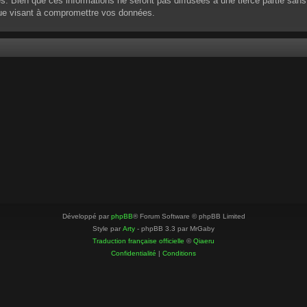
 Bien que ces informations ne seront pas diffusées à une tierce partie sans
que visant à compromettre vos données.
Développé par
phpBB
® Forum Software © phpBB Limited
Style par
Arty
- phpBB 3.3 par MrGaby
Traduction française officielle
©
Qiaeru
Confidentialité
|
Conditions