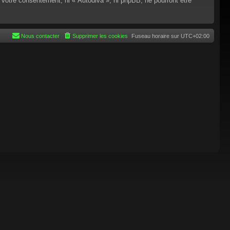
 votre consentement, ni « Autodiva », ni phpBB, ne pourront être
Nous contacter
Supprimer les cookies
Fuseau horaire sur
UTC+02:00