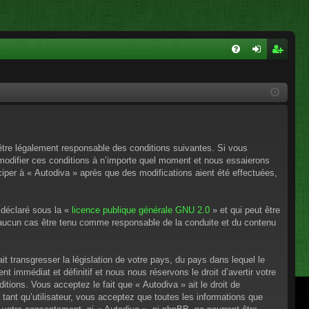
FA
on
ns
Q
ne
cri
xi
pti
on
on
’être légalement responsable des conditions suivantes. Si vous
 modifier ces conditions à n’importe quel moment et nous essaierons
ciper à « Autodiva » après que des modifications aient été effectuées,
 déclaré sous la «
licence publique générale GNU 2.0
» et qui peut être
en aucun cas être tenu comme responsable de la conduite et du contenu
t transgresser la législation de votre pays, du pays dans lequel le
 immédiat et définitif et nous nous réservons le droit d’avertir votre
itions. Vous acceptez le fait que « Autodiva » ait le droit de
tant qu’utilisateur, vous acceptez que toutes les informations que