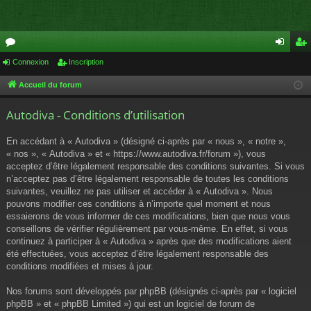
or
Connexion
Inscription
on
ns
u
ne
cri
Accueil du forum
m
xi
pti
Autodiva - Conditions d’utilisation
s
on
on
En accédant à « Autodiva » (désigné ci-après par « nous », « notre »,
« nos », « Autodiva » et « https://www.autodiva.fr/forum »), vous
acceptez d’être légalement responsable des conditions suivantes. Si vous
n’acceptez pas d’être légalement responsable de toutes les conditions
suivantes, veuillez ne pas utiliser et accéder à « Autodiva ». Nous
pouvons modifier ces conditions à n’importe quel moment et nous
essaierons de vous informer de ces modifications, bien que nous vous
conseillons de vérifier régulièrement par vous-même. En effet, si vous
continuez à participer à « Autodiva » après que des modifications aient
été effectuées, vous acceptez d’être légalement responsable des
conditions modifiées et mises à jour.
Nos forums sont développés par phpBB (désignés ci-après par « logiciel
phpBB » et « phpBB Limited ») qui est un logiciel de forum de