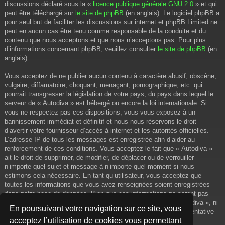
discussions déclaré sous la «
licence publique générale GNU 2.0
» et qui
peut être téléchargé sur
le site de phpBB
(en anglais). Le logiciel phpBB a
pour seul but de faciliter les discussions sur internet et phpBB Limited ne
peut en aucun cas être tenu comme responsable de la conduite et du
contenu que nous acceptons et que nous n’acceptons pas. Pour plus
d’informations concernant phpBB, veuillez consulter
le site de phpBB
(en
anglais).
Vous acceptez de ne publier aucun contenu à caractère abusif, obscène,
vulgaire, diffamatoire, choquant, menaçant, pornographique, etc. qui
pourrait transgresser la législation de votre pays, du pays dans lequel le
serveur de « Autodiva » est hébergé ou encore la loi internationale. Si
vous ne respectez pas ces dispositions, vous vous exposez à un
bannissement immédiat et définitif et nous nous réservons le droit
d’avertir votre fournisseur d’accès à internet et les autorités officielles.
L’adresse IP de tous les messages est enregistrée afin d’aider au
renforcement de ces conditions. Vous acceptez le fait que « Autodiva »
ait le droit de supprimer, de modifier, de déplacer ou de verrouiller
n’importe quel sujet et message à n’importe quel moment si nous
estimons cela nécessaire. En tant qu’utilisateur, vous acceptez que
toutes les informations que vous avez renseignées soient enregistrées
dans notre base de données. Bien que ces informations ne seront pas
diffusées à une tierce partie sans votre consentement, ni « Autodiva », ni
En poursuivant votre navigation sur ce site, vous
phpBB, ne pourront être tenus comme responsables en cas de tentative
acceptez l’utilisation de cookies vous permettant
de piratage informatique visant à compromettre vos données.