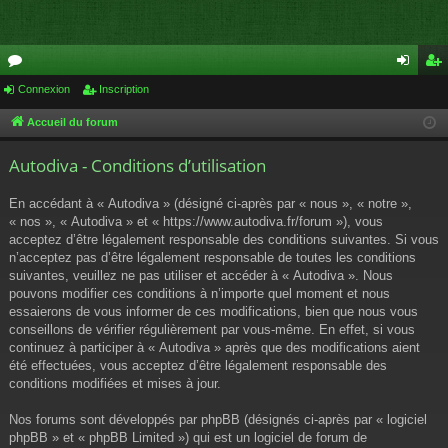
or
Connexion
Inscription
on
ns
u
ne
cri
Accueil du forum
m
xi
pti
Autodiva - Conditions d’utilisation
s
on
on
En accédant à « Autodiva » (désigné ci-après par « nous », « notre »,
« nos », « Autodiva » et « https://www.autodiva.fr/forum »), vous
acceptez d’être légalement responsable des conditions suivantes. Si vous
n’acceptez pas d’être légalement responsable de toutes les conditions
suivantes, veuillez ne pas utiliser et accéder à « Autodiva ». Nous
pouvons modifier ces conditions à n’importe quel moment et nous
essaierons de vous informer de ces modifications, bien que nous vous
conseillons de vérifier régulièrement par vous-même. En effet, si vous
continuez à participer à « Autodiva » après que des modifications aient
été effectuées, vous acceptez d’être légalement responsable des
conditions modifiées et mises à jour.
Nos forums sont développés par phpBB (désignés ci-après par « logiciel
phpBB » et « phpBB Limited ») qui est un logiciel de forum de