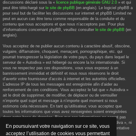
discussions déclaré sous la «
licence publique générale GNU 2.0
» et qui
peut être téléchargé sur
le site de phpBB
(en anglais). Le logiciel phpBB a
pour seul but de faciliter les discussions sur internet et phpBB Limited ne
peut en aucun cas être tenu comme responsable de la conduite et du
contenu que nous acceptons et que nous n’acceptons pas. Pour plus
d’informations concernant phpBB, veuillez consulter
le site de phpBB
(en
anglais).
Vous acceptez de ne publier aucun contenu à caractère abusif, obscène,
vulgaire, diffamatoire, choquant, menaçant, pornographique, etc. qui
pourrait transgresser la législation de votre pays, du pays dans lequel le
serveur de « Autodiva » est hébergé ou encore la loi internationale. Si
vous ne respectez pas ces dispositions, vous vous exposez à un
bannissement immédiat et définitif et nous nous réservons le droit
d’avertir votre fournisseur d’accès à internet et les autorités officielles.
L’adresse IP de tous les messages est enregistrée afin d’aider au
renforcement de ces conditions. Vous acceptez le fait que « Autodiva »
ait le droit de supprimer, de modifier, de déplacer ou de verrouiller
n’importe quel sujet et message à n’importe quel moment si nous
estimons cela nécessaire. En tant qu’utilisateur, vous acceptez que
toutes les informations que vous avez renseignées soient enregistrées
dans notre base de données. Bien que ces informations ne seront pas
diffusées à une tierce partie sans votre consentement, ni « Autodiva », ni
En poursuivant votre navigation sur ce site, vous
phpBB, ne pourront être tenus comme responsables en cas de tentative
acceptez l’utilisation de cookies vous permettant
de piratage informatique visant à compromettre vos données.