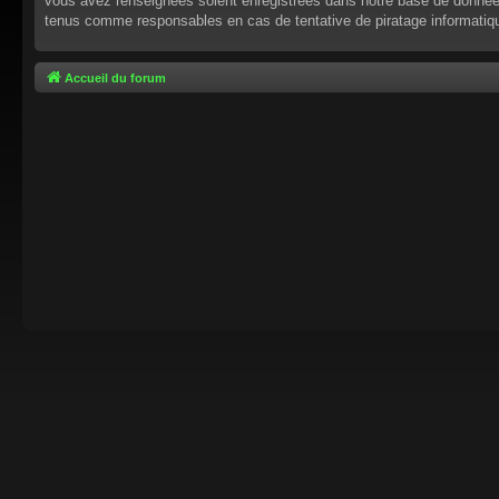
vous avez renseignées soient enregistrées dans notre base de données.
tenus comme responsables en cas de tentative de piratage informati
Accueil du forum