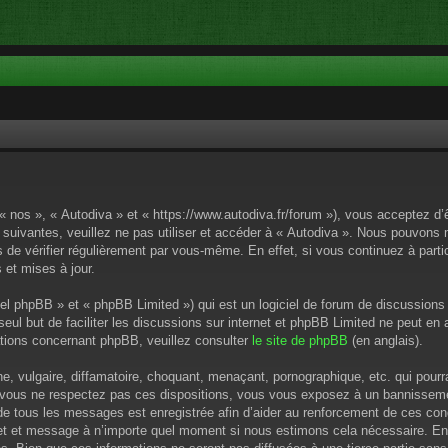
 « nos », « Autodiva » et « https://www.autodiva.fr/forum »), vous acceptez d
 suivantes, veuillez ne pas utiliser et accéder à « Autodiva ». Nous pouvons
de vérifier régulièrement par vous-même. En effet, si vous continuez à parti
 et mises à jour.
el phpBB » et « phpBB Limited ») qui est un logiciel de forum de discussions
 seul but de faciliter les discussions sur internet et phpBB Limited ne peut 
tions concernant phpBB, veuillez consulter
le site de phpBB
(en anglais).
 vulgaire, diffamatoire, choquant, menaçant, pornographique, etc. qui pourrai
i vous ne respectez pas ces dispositions, vous vous exposez à un bannissement
P de tous les messages est enregistrée afin d’aider au renforcement de ces cond
ujet et message à n’importe quel moment si nous estimons cela nécessaire. En 