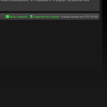
 votre consentement, ni « Autodiva », ni phpBB, ne pourront être
Nous contacter
Supprimer les cookies
Fuseau horaire sur
UTC+02:00