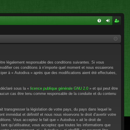
FA
on
ns
Q
ne
cri
xi
pti
on
on
’être légalement responsable des conditions suivantes. Si vous
 modifier ces conditions à n’importe quel moment et nous essaierons
ciper à « Autodiva » après que des modifications aient été effectuées,
 déclaré sous la «
licence publique générale GNU 2.0
» et qui peut être
en aucun cas être tenu comme responsable de la conduite et du contenu
t transgresser la législation de votre pays, du pays dans lequel le
 immédiat et définitif et nous nous réservons le droit d’avertir votre
itions. Vous acceptez le fait que « Autodiva » ait le droit de
tant qu’utilisateur, vous acceptez que toutes les informations que