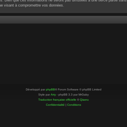
 Bien que ces informations ne seront pas diffusées à une tierce partie sans
que visant à compromettre vos données.
Développé par
phpBB
® Forum Software © phpBB Limited
Style par
Arty
- phpBB 3.3 par MrGaby
Traduction française officielle
©
Qiaeru
Confidentialité
|
Conditions