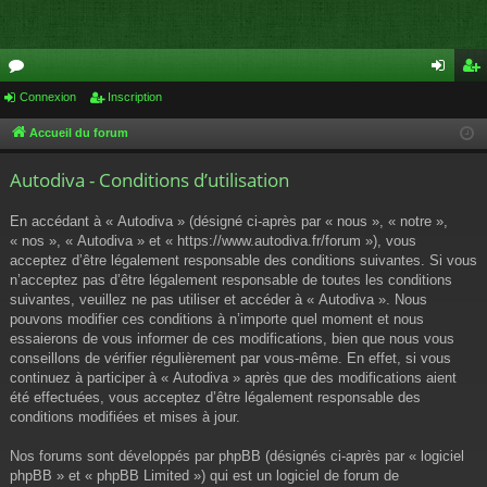
or
Connexion
Inscription
on
ns
u
ne
cri
Accueil du forum
m
xi
pti
Autodiva - Conditions d’utilisation
s
on
on
En accédant à « Autodiva » (désigné ci-après par « nous », « notre »,
« nos », « Autodiva » et « https://www.autodiva.fr/forum »), vous
acceptez d’être légalement responsable des conditions suivantes. Si vous
n’acceptez pas d’être légalement responsable de toutes les conditions
suivantes, veuillez ne pas utiliser et accéder à « Autodiva ». Nous
pouvons modifier ces conditions à n’importe quel moment et nous
essaierons de vous informer de ces modifications, bien que nous vous
conseillons de vérifier régulièrement par vous-même. En effet, si vous
continuez à participer à « Autodiva » après que des modifications aient
été effectuées, vous acceptez d’être légalement responsable des
conditions modifiées et mises à jour.
Nos forums sont développés par phpBB (désignés ci-après par « logiciel
phpBB » et « phpBB Limited ») qui est un logiciel de forum de