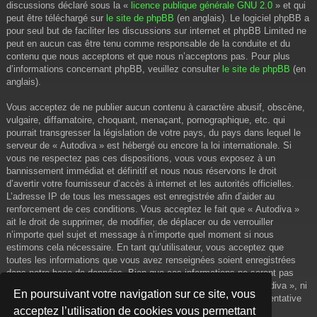
discussions déclaré sous la «
licence publique générale GNU 2.0
» et qui
peut être téléchargé sur
le site de phpBB
(en anglais). Le logiciel phpBB a
pour seul but de faciliter les discussions sur internet et phpBB Limited ne
peut en aucun cas être tenu comme responsable de la conduite et du
contenu que nous acceptons et que nous n’acceptons pas. Pour plus
d’informations concernant phpBB, veuillez consulter
le site de phpBB
(en
anglais).
Vous acceptez de ne publier aucun contenu à caractère abusif, obscène,
vulgaire, diffamatoire, choquant, menaçant, pornographique, etc. qui
pourrait transgresser la législation de votre pays, du pays dans lequel le
serveur de « Autodiva » est hébergé ou encore la loi internationale. Si
vous ne respectez pas ces dispositions, vous vous exposez à un
bannissement immédiat et définitif et nous nous réservons le droit
d’avertir votre fournisseur d’accès à internet et les autorités officielles.
L’adresse IP de tous les messages est enregistrée afin d’aider au
renforcement de ces conditions. Vous acceptez le fait que « Autodiva »
ait le droit de supprimer, de modifier, de déplacer ou de verrouiller
n’importe quel sujet et message à n’importe quel moment si nous
estimons cela nécessaire. En tant qu’utilisateur, vous acceptez que
toutes les informations que vous avez renseignées soient enregistrées
dans notre base de données. Bien que ces informations ne seront pas
diffusées à une tierce partie sans votre consentement, ni « Autodiva », ni
En poursuivant votre navigation sur ce site, vous
phpBB, ne pourront être tenus comme responsables en cas de tentative
acceptez l’utilisation de cookies vous permettant
de piratage informatique visant à compromettre vos données.