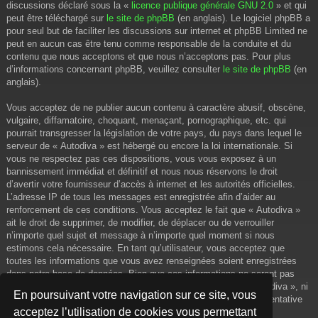
discussions déclaré sous la «
licence publique générale GNU 2.0
» et qui
peut être téléchargé sur
le site de phpBB
(en anglais). Le logiciel phpBB a
pour seul but de faciliter les discussions sur internet et phpBB Limited ne
peut en aucun cas être tenu comme responsable de la conduite et du
contenu que nous acceptons et que nous n’acceptons pas. Pour plus
d’informations concernant phpBB, veuillez consulter
le site de phpBB
(en
anglais).
Vous acceptez de ne publier aucun contenu à caractère abusif, obscène,
vulgaire, diffamatoire, choquant, menaçant, pornographique, etc. qui
pourrait transgresser la législation de votre pays, du pays dans lequel le
serveur de « Autodiva » est hébergé ou encore la loi internationale. Si
vous ne respectez pas ces dispositions, vous vous exposez à un
bannissement immédiat et définitif et nous nous réservons le droit
d’avertir votre fournisseur d’accès à internet et les autorités officielles.
L’adresse IP de tous les messages est enregistrée afin d’aider au
renforcement de ces conditions. Vous acceptez le fait que « Autodiva »
ait le droit de supprimer, de modifier, de déplacer ou de verrouiller
n’importe quel sujet et message à n’importe quel moment si nous
estimons cela nécessaire. En tant qu’utilisateur, vous acceptez que
toutes les informations que vous avez renseignées soient enregistrées
dans notre base de données. Bien que ces informations ne seront pas
diffusées à une tierce partie sans votre consentement, ni « Autodiva », ni
En poursuivant votre navigation sur ce site, vous
phpBB, ne pourront être tenus comme responsables en cas de tentative
acceptez l’utilisation de cookies vous permettant
de piratage informatique visant à compromettre vos données.