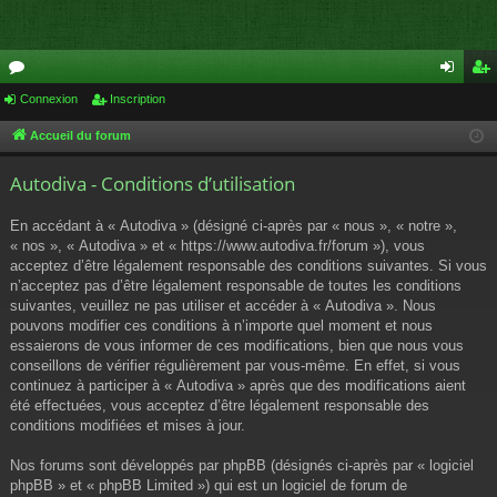
or
Connexion
Inscription
on
ns
u
ne
cri
Accueil du forum
m
xi
pti
Autodiva - Conditions d’utilisation
s
on
on
En accédant à « Autodiva » (désigné ci-après par « nous », « notre »,
« nos », « Autodiva » et « https://www.autodiva.fr/forum »), vous
acceptez d’être légalement responsable des conditions suivantes. Si vous
n’acceptez pas d’être légalement responsable de toutes les conditions
suivantes, veuillez ne pas utiliser et accéder à « Autodiva ». Nous
pouvons modifier ces conditions à n’importe quel moment et nous
essaierons de vous informer de ces modifications, bien que nous vous
conseillons de vérifier régulièrement par vous-même. En effet, si vous
continuez à participer à « Autodiva » après que des modifications aient
été effectuées, vous acceptez d’être légalement responsable des
conditions modifiées et mises à jour.
Nos forums sont développés par phpBB (désignés ci-après par « logiciel
phpBB » et « phpBB Limited ») qui est un logiciel de forum de