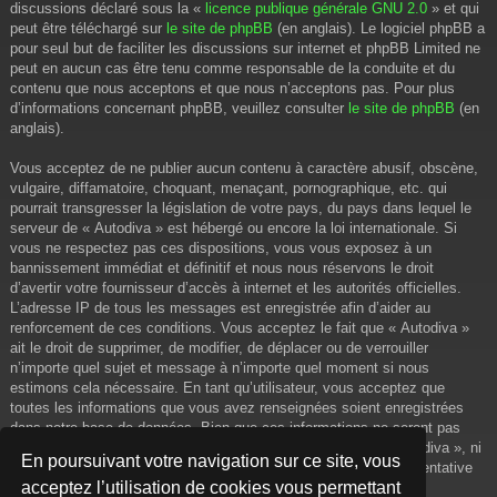
discussions déclaré sous la «
licence publique générale GNU 2.0
» et qui
peut être téléchargé sur
le site de phpBB
(en anglais). Le logiciel phpBB a
pour seul but de faciliter les discussions sur internet et phpBB Limited ne
peut en aucun cas être tenu comme responsable de la conduite et du
contenu que nous acceptons et que nous n’acceptons pas. Pour plus
d’informations concernant phpBB, veuillez consulter
le site de phpBB
(en
anglais).
Vous acceptez de ne publier aucun contenu à caractère abusif, obscène,
vulgaire, diffamatoire, choquant, menaçant, pornographique, etc. qui
pourrait transgresser la législation de votre pays, du pays dans lequel le
serveur de « Autodiva » est hébergé ou encore la loi internationale. Si
vous ne respectez pas ces dispositions, vous vous exposez à un
bannissement immédiat et définitif et nous nous réservons le droit
d’avertir votre fournisseur d’accès à internet et les autorités officielles.
L’adresse IP de tous les messages est enregistrée afin d’aider au
renforcement de ces conditions. Vous acceptez le fait que « Autodiva »
ait le droit de supprimer, de modifier, de déplacer ou de verrouiller
n’importe quel sujet et message à n’importe quel moment si nous
estimons cela nécessaire. En tant qu’utilisateur, vous acceptez que
toutes les informations que vous avez renseignées soient enregistrées
dans notre base de données. Bien que ces informations ne seront pas
diffusées à une tierce partie sans votre consentement, ni « Autodiva », ni
En poursuivant votre navigation sur ce site, vous
phpBB, ne pourront être tenus comme responsables en cas de tentative
acceptez l’utilisation de cookies vous permettant
de piratage informatique visant à compromettre vos données.