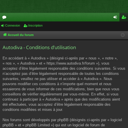
or
Connexion
Inscription
on
ns
u
ne
cri
Accueil du forum
m
xi
pti
Autodiva - Conditions d’utilisation
s
on
on
En accédant à « Autodiva » (désigné ci-après par « nous », « notre »,
« nos », « Autodiva » et « https://www.autodiva.fr/forum »), vous
acceptez d’être légalement responsable des conditions suivantes. Si vous
n’acceptez pas d’être légalement responsable de toutes les conditions
suivantes, veuillez ne pas utiliser et accéder à « Autodiva ». Nous
pouvons modifier ces conditions à n’importe quel moment et nous
essaierons de vous informer de ces modifications, bien que nous vous
conseillons de vérifier régulièrement par vous-même. En effet, si vous
continuez à participer à « Autodiva » après que des modifications aient
été effectuées, vous acceptez d’être légalement responsable des
conditions modifiées et mises à jour.
Nos forums sont développés par phpBB (désignés ci-après par « logiciel
phpBB » et « phpBB Limited ») qui est un logiciel de forum de