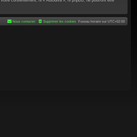
 votre consentement, ni « Autodiva », ni phpBB, ne pourront être
Nous contacter
Supprimer les cookies
Fuseau horaire sur
UTC+02:00