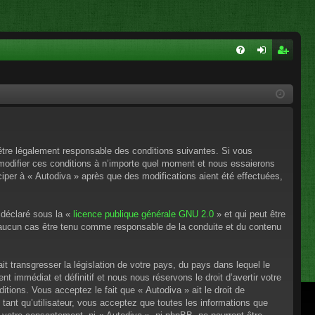
FA
on
ns
Q
ne
cri
xi
pti
on
on
’être légalement responsable des conditions suivantes. Si vous
 modifier ces conditions à n’importe quel moment et nous essaierons
ciper à « Autodiva » après que des modifications aient été effectuées,
 déclaré sous la «
licence publique générale GNU 2.0
» et qui peut être
en aucun cas être tenu comme responsable de la conduite et du contenu
t transgresser la législation de votre pays, du pays dans lequel le
 immédiat et définitif et nous nous réservons le droit d’avertir votre
itions. Vous acceptez le fait que « Autodiva » ait le droit de
tant qu’utilisateur, vous acceptez que toutes les informations que