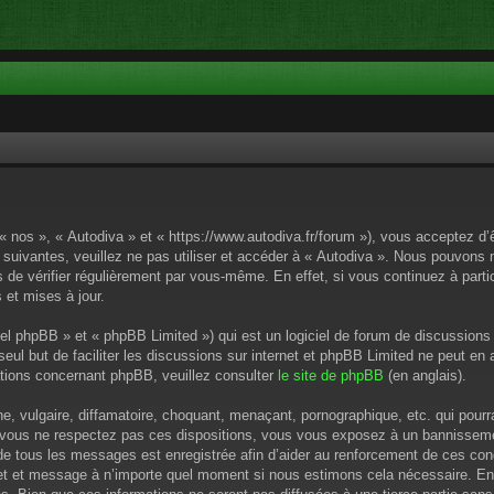
 « nos », « Autodiva » et « https://www.autodiva.fr/forum »), vous acceptez d
 suivantes, veuillez ne pas utiliser et accéder à « Autodiva ». Nous pouvons
de vérifier régulièrement par vous-même. En effet, si vous continuez à parti
 et mises à jour.
el phpBB » et « phpBB Limited ») qui est un logiciel de forum de discussions
 seul but de faciliter les discussions sur internet et phpBB Limited ne peut 
tions concernant phpBB, veuillez consulter
le site de phpBB
(en anglais).
 vulgaire, diffamatoire, choquant, menaçant, pornographique, etc. qui pourrai
i vous ne respectez pas ces dispositions, vous vous exposez à un bannissement
P de tous les messages est enregistrée afin d’aider au renforcement de ces cond
ujet et message à n’importe quel moment si nous estimons cela nécessaire. En 