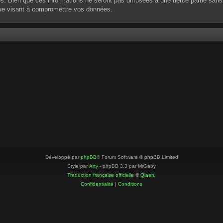
 Bien que ces informations ne seront pas diffusées à une tierce partie sans
que visant à compromettre vos données.
Développé par
phpBB
® Forum Software © phpBB Limited
Style par
Arty
- phpBB 3.3 par MrGaby
Traduction française officielle
©
Qiaeru
Confidentialité
|
Conditions