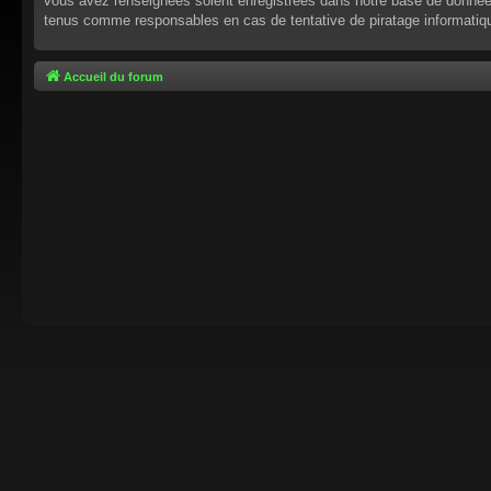
vous avez renseignées soient enregistrées dans notre base de données.
tenus comme responsables en cas de tentative de piratage informati
Accueil du forum