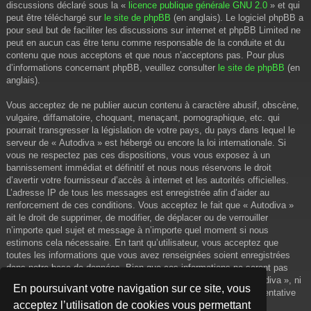
discussions déclaré sous la «
licence publique générale GNU 2.0
» et qui
peut être téléchargé sur
le site de phpBB
(en anglais). Le logiciel phpBB a
pour seul but de faciliter les discussions sur internet et phpBB Limited ne
peut en aucun cas être tenu comme responsable de la conduite et du
contenu que nous acceptons et que nous n’acceptons pas. Pour plus
d’informations concernant phpBB, veuillez consulter
le site de phpBB
(en
anglais).
Vous acceptez de ne publier aucun contenu à caractère abusif, obscène,
vulgaire, diffamatoire, choquant, menaçant, pornographique, etc. qui
pourrait transgresser la législation de votre pays, du pays dans lequel le
serveur de « Autodiva » est hébergé ou encore la loi internationale. Si
vous ne respectez pas ces dispositions, vous vous exposez à un
bannissement immédiat et définitif et nous nous réservons le droit
d’avertir votre fournisseur d’accès à internet et les autorités officielles.
L’adresse IP de tous les messages est enregistrée afin d’aider au
renforcement de ces conditions. Vous acceptez le fait que « Autodiva »
ait le droit de supprimer, de modifier, de déplacer ou de verrouiller
n’importe quel sujet et message à n’importe quel moment si nous
estimons cela nécessaire. En tant qu’utilisateur, vous acceptez que
toutes les informations que vous avez renseignées soient enregistrées
dans notre base de données. Bien que ces informations ne seront pas
diffusées à une tierce partie sans votre consentement, ni « Autodiva », ni
En poursuivant votre navigation sur ce site, vous
phpBB, ne pourront être tenus comme responsables en cas de tentative
acceptez l’utilisation de cookies vous permettant
de piratage informatique visant à compromettre vos données.