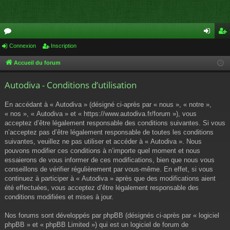
or
Connexion
Inscription
on
ns
u
ne
cri
Accueil du forum
m
xi
pti
Autodiva - Conditions d’utilisation
s
on
on
En accédant à « Autodiva » (désigné ci-après par « nous », « notre »,
« nos », « Autodiva » et « https://www.autodiva.fr/forum »), vous
acceptez d’être légalement responsable des conditions suivantes. Si vous
n’acceptez pas d’être légalement responsable de toutes les conditions
suivantes, veuillez ne pas utiliser et accéder à « Autodiva ». Nous
pouvons modifier ces conditions à n’importe quel moment et nous
essaierons de vous informer de ces modifications, bien que nous vous
conseillons de vérifier régulièrement par vous-même. En effet, si vous
continuez à participer à « Autodiva » après que des modifications aient
été effectuées, vous acceptez d’être légalement responsable des
conditions modifiées et mises à jour.
Nos forums sont développés par phpBB (désignés ci-après par « logiciel
phpBB » et « phpBB Limited ») qui est un logiciel de forum de