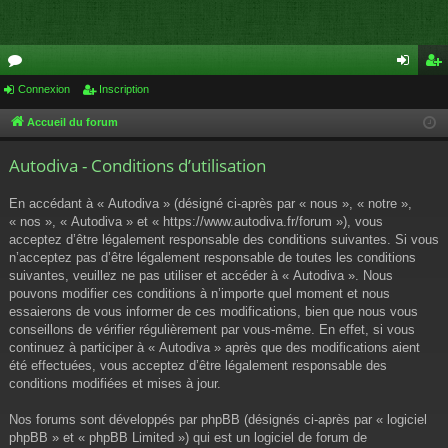
or
Connexion
Inscription
on
ns
u
ne
cri
Accueil du forum
m
xi
pti
Autodiva - Conditions d’utilisation
s
on
on
En accédant à « Autodiva » (désigné ci-après par « nous », « notre »,
« nos », « Autodiva » et « https://www.autodiva.fr/forum »), vous
acceptez d’être légalement responsable des conditions suivantes. Si vous
n’acceptez pas d’être légalement responsable de toutes les conditions
suivantes, veuillez ne pas utiliser et accéder à « Autodiva ». Nous
pouvons modifier ces conditions à n’importe quel moment et nous
essaierons de vous informer de ces modifications, bien que nous vous
conseillons de vérifier régulièrement par vous-même. En effet, si vous
continuez à participer à « Autodiva » après que des modifications aient
été effectuées, vous acceptez d’être légalement responsable des
conditions modifiées et mises à jour.
Nos forums sont développés par phpBB (désignés ci-après par « logiciel
phpBB » et « phpBB Limited ») qui est un logiciel de forum de