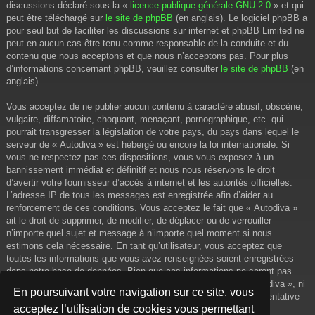
discussions déclaré sous la «
licence publique générale GNU 2.0
» et qui
peut être téléchargé sur
le site de phpBB
(en anglais). Le logiciel phpBB a
pour seul but de faciliter les discussions sur internet et phpBB Limited ne
peut en aucun cas être tenu comme responsable de la conduite et du
contenu que nous acceptons et que nous n’acceptons pas. Pour plus
d’informations concernant phpBB, veuillez consulter
le site de phpBB
(en
anglais).
Vous acceptez de ne publier aucun contenu à caractère abusif, obscène,
vulgaire, diffamatoire, choquant, menaçant, pornographique, etc. qui
pourrait transgresser la législation de votre pays, du pays dans lequel le
serveur de « Autodiva » est hébergé ou encore la loi internationale. Si
vous ne respectez pas ces dispositions, vous vous exposez à un
bannissement immédiat et définitif et nous nous réservons le droit
d’avertir votre fournisseur d’accès à internet et les autorités officielles.
L’adresse IP de tous les messages est enregistrée afin d’aider au
renforcement de ces conditions. Vous acceptez le fait que « Autodiva »
ait le droit de supprimer, de modifier, de déplacer ou de verrouiller
n’importe quel sujet et message à n’importe quel moment si nous
estimons cela nécessaire. En tant qu’utilisateur, vous acceptez que
toutes les informations que vous avez renseignées soient enregistrées
dans notre base de données. Bien que ces informations ne seront pas
diffusées à une tierce partie sans votre consentement, ni « Autodiva », ni
En poursuivant votre navigation sur ce site, vous
phpBB, ne pourront être tenus comme responsables en cas de tentative
acceptez l’utilisation de cookies vous permettant
de piratage informatique visant à compromettre vos données.