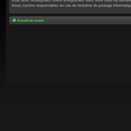
vous avez renseignées soient enregistrées dans notre base de données.
tenus comme responsables en cas de tentative de piratage informati
Accueil du forum