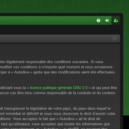
FA
on
ns
Q
ne
cri
xi
pti
on
on
’être légalement responsable des conditions suivantes. Si vous
 modifier ces conditions à n’importe quel moment et nous essaierons
ciper à « Autodiva » après que des modifications aient été effectuées,
 déclaré sous la «
licence publique générale GNU 2.0
» et qui peut être
en aucun cas être tenu comme responsable de la conduite et du contenu
t transgresser la législation de votre pays, du pays dans lequel le
 immédiat et définitif et nous nous réservons le droit d’avertir votre
itions. Vous acceptez le fait que « Autodiva » ait le droit de
tant qu’utilisateur, vous acceptez que toutes les informations que