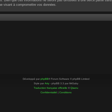
 Bien que ces informations ne seront pas diffusées à une tierce partie sans
que visant à compromettre vos données.
Développé par
phpBB
® Forum Software © phpBB Limited
Style par
Arty
- phpBB 3.3 par MrGaby
Traduction française officielle
©
Qiaeru
Confidentialité
|
Conditions