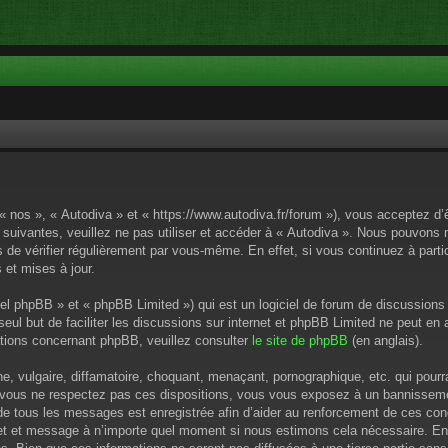
 « nos », « Autodiva » et « https://www.autodiva.fr/forum »), vous acceptez d
 suivantes, veuillez ne pas utiliser et accéder à « Autodiva ». Nous pouvons
de vérifier régulièrement par vous-même. En effet, si vous continuez à parti
 et mises à jour.
el phpBB » et « phpBB Limited ») qui est un logiciel de forum de discussions
 seul but de faciliter les discussions sur internet et phpBB Limited ne peut 
tions concernant phpBB, veuillez consulter
le site de phpBB
(en anglais).
 vulgaire, diffamatoire, choquant, menaçant, pornographique, etc. qui pourrai
i vous ne respectez pas ces dispositions, vous vous exposez à un bannissement
P de tous les messages est enregistrée afin d’aider au renforcement de ces cond
ujet et message à n’importe quel moment si nous estimons cela nécessaire. En 