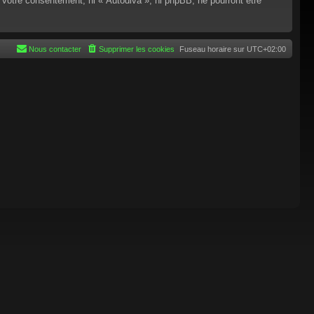
 votre consentement, ni « Autodiva », ni phpBB, ne pourront être
Nous contacter
Supprimer les cookies
Fuseau horaire sur
UTC+02:00