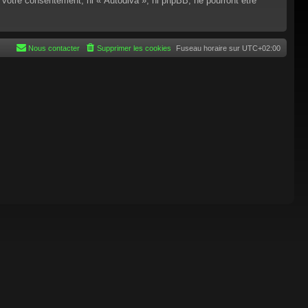
 votre consentement, ni « Autodiva », ni phpBB, ne pourront être
Nous contacter
Supprimer les cookies
Fuseau horaire sur
UTC+02:00