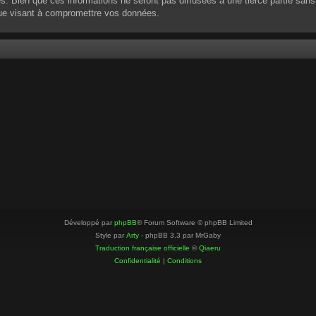
 Bien que ces informations ne seront pas diffusées à une tierce partie sans
que visant à compromettre vos données.
Développé par
phpBB
® Forum Software © phpBB Limited
Style par
Arty
- phpBB 3.3 par MrGaby
Traduction française officielle
©
Qiaeru
Confidentialité
|
Conditions