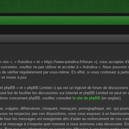
 « nos », « Autodiva » et « https://www.autodiva.fr/forum »), vous acceptez d
 suivantes, veuillez ne pas utiliser et accéder à « Autodiva ». Nous pouvons
de vérifier régulièrement par vous-même. En effet, si vous continuez à parti
 et mises à jour.
el phpBB » et « phpBB Limited ») qui est un logiciel de forum de discussions
 seul but de faciliter les discussions sur internet et phpBB Limited ne peut 
tions concernant phpBB, veuillez consulter
le site de phpBB
(en anglais).
 vulgaire, diffamatoire, choquant, menaçant, pornographique, etc. qui pourrai
i vous ne respectez pas ces dispositions, vous vous exposez à un bannissement
P de tous les messages est enregistrée afin d’aider au renforcement de ces cond
ujet et message à n’importe quel moment si nous estimons cela nécessaire. En 