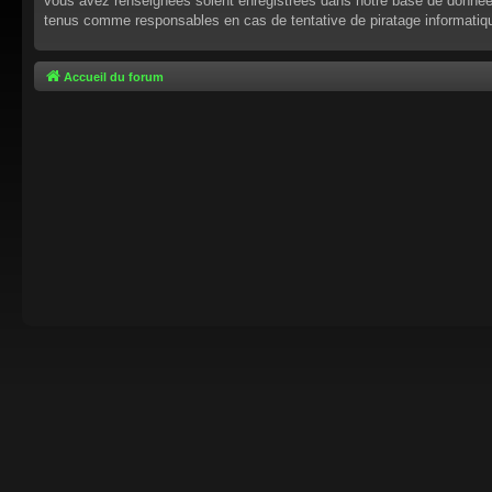
vous avez renseignées soient enregistrées dans notre base de données.
tenus comme responsables en cas de tentative de piratage informati
Accueil du forum