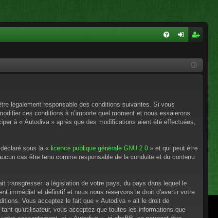
FA
on
ns
Q
ne
cri
xi
pti
on
on
’être légalement responsable des conditions suivantes. Si vous
 modifier ces conditions à n’importe quel moment et nous essaierons
ciper à « Autodiva » après que des modifications aient été effectuées,
 déclaré sous la «
licence publique générale GNU 2.0
» et qui peut être
en aucun cas être tenu comme responsable de la conduite et du contenu
t transgresser la législation de votre pays, du pays dans lequel le
 immédiat et définitif et nous nous réservons le droit d’avertir votre
itions. Vous acceptez le fait que « Autodiva » ait le droit de
tant qu’utilisateur, vous acceptez que toutes les informations que