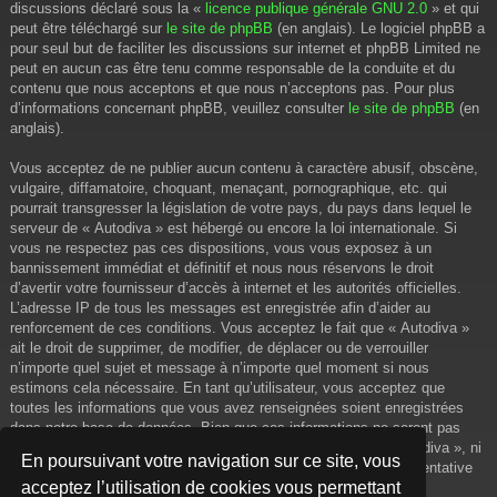
discussions déclaré sous la «
licence publique générale GNU 2.0
» et qui
peut être téléchargé sur
le site de phpBB
(en anglais). Le logiciel phpBB a
pour seul but de faciliter les discussions sur internet et phpBB Limited ne
peut en aucun cas être tenu comme responsable de la conduite et du
contenu que nous acceptons et que nous n’acceptons pas. Pour plus
d’informations concernant phpBB, veuillez consulter
le site de phpBB
(en
anglais).
Vous acceptez de ne publier aucun contenu à caractère abusif, obscène,
vulgaire, diffamatoire, choquant, menaçant, pornographique, etc. qui
pourrait transgresser la législation de votre pays, du pays dans lequel le
serveur de « Autodiva » est hébergé ou encore la loi internationale. Si
vous ne respectez pas ces dispositions, vous vous exposez à un
bannissement immédiat et définitif et nous nous réservons le droit
d’avertir votre fournisseur d’accès à internet et les autorités officielles.
L’adresse IP de tous les messages est enregistrée afin d’aider au
renforcement de ces conditions. Vous acceptez le fait que « Autodiva »
ait le droit de supprimer, de modifier, de déplacer ou de verrouiller
n’importe quel sujet et message à n’importe quel moment si nous
estimons cela nécessaire. En tant qu’utilisateur, vous acceptez que
toutes les informations que vous avez renseignées soient enregistrées
dans notre base de données. Bien que ces informations ne seront pas
diffusées à une tierce partie sans votre consentement, ni « Autodiva », ni
En poursuivant votre navigation sur ce site, vous
phpBB, ne pourront être tenus comme responsables en cas de tentative
acceptez l’utilisation de cookies vous permettant
de piratage informatique visant à compromettre vos données.