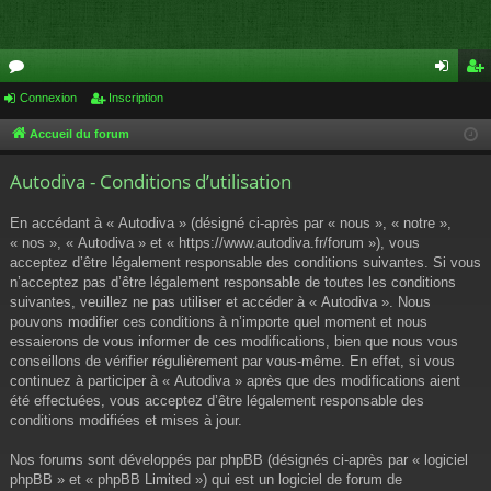
or
Connexion
Inscription
on
ns
u
ne
cri
Accueil du forum
m
xi
pti
Autodiva - Conditions d’utilisation
s
on
on
En accédant à « Autodiva » (désigné ci-après par « nous », « notre »,
« nos », « Autodiva » et « https://www.autodiva.fr/forum »), vous
acceptez d’être légalement responsable des conditions suivantes. Si vous
n’acceptez pas d’être légalement responsable de toutes les conditions
suivantes, veuillez ne pas utiliser et accéder à « Autodiva ». Nous
pouvons modifier ces conditions à n’importe quel moment et nous
essaierons de vous informer de ces modifications, bien que nous vous
conseillons de vérifier régulièrement par vous-même. En effet, si vous
continuez à participer à « Autodiva » après que des modifications aient
été effectuées, vous acceptez d’être légalement responsable des
conditions modifiées et mises à jour.
Nos forums sont développés par phpBB (désignés ci-après par « logiciel
phpBB » et « phpBB Limited ») qui est un logiciel de forum de