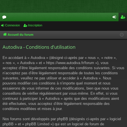
or
Connexion
Inscription
on
ns
u
ne
cri
Accueil du forum
m
xi
pti
Autodiva - Conditions d’utilisation
s
on
on
En accédant à « Autodiva » (désigné ci-après par « nous », « notre »,
« nos », « Autodiva » et « https://www.autodiva.fr/forum »), vous
acceptez d’être légalement responsable des conditions suivantes. Si vous
n’acceptez pas d’être légalement responsable de toutes les conditions
suivantes, veuillez ne pas utiliser et accéder à « Autodiva ». Nous
pouvons modifier ces conditions à n’importe quel moment et nous
essaierons de vous informer de ces modifications, bien que nous vous
conseillons de vérifier régulièrement par vous-même. En effet, si vous
continuez à participer à « Autodiva » après que des modifications aient
été effectuées, vous acceptez d’être légalement responsable des
conditions modifiées et mises à jour.
Nos forums sont développés par phpBB (désignés ci-après par « logiciel
phpBB » et « phpBB Limited ») qui est un logiciel de forum de