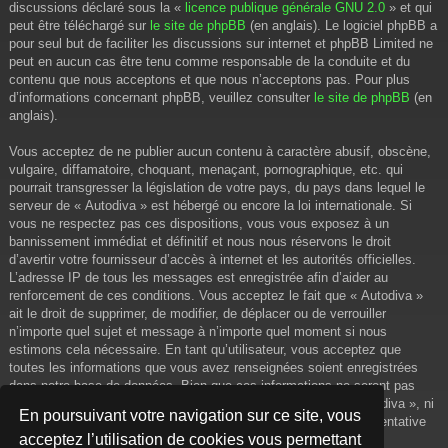
discussions déclaré sous la «
licence publique générale GNU 2.0
» et qui
peut être téléchargé sur
le site de phpBB
(en anglais). Le logiciel phpBB a
pour seul but de faciliter les discussions sur internet et phpBB Limited ne
peut en aucun cas être tenu comme responsable de la conduite et du
contenu que nous acceptons et que nous n’acceptons pas. Pour plus
d’informations concernant phpBB, veuillez consulter
le site de phpBB
(en
anglais).
Vous acceptez de ne publier aucun contenu à caractère abusif, obscène,
vulgaire, diffamatoire, choquant, menaçant, pornographique, etc. qui
pourrait transgresser la législation de votre pays, du pays dans lequel le
serveur de « Autodiva » est hébergé ou encore la loi internationale. Si
vous ne respectez pas ces dispositions, vous vous exposez à un
bannissement immédiat et définitif et nous nous réservons le droit
d’avertir votre fournisseur d’accès à internet et les autorités officielles.
L’adresse IP de tous les messages est enregistrée afin d’aider au
renforcement de ces conditions. Vous acceptez le fait que « Autodiva »
ait le droit de supprimer, de modifier, de déplacer ou de verrouiller
n’importe quel sujet et message à n’importe quel moment si nous
estimons cela nécessaire. En tant qu’utilisateur, vous acceptez que
toutes les informations que vous avez renseignées soient enregistrées
dans notre base de données. Bien que ces informations ne seront pas
diffusées à une tierce partie sans votre consentement, ni « Autodiva », ni
En poursuivant votre navigation sur ce site, vous
phpBB, ne pourront être tenus comme responsables en cas de tentative
acceptez l’utilisation de cookies vous permettant
de piratage informatique visant à compromettre vos données.