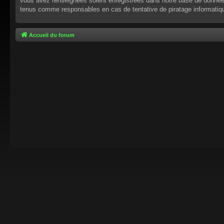
vous avez renseignées soient enregistrées dans notre base de données.
tenus comme responsables en cas de tentative de piratage informati
Accueil du forum