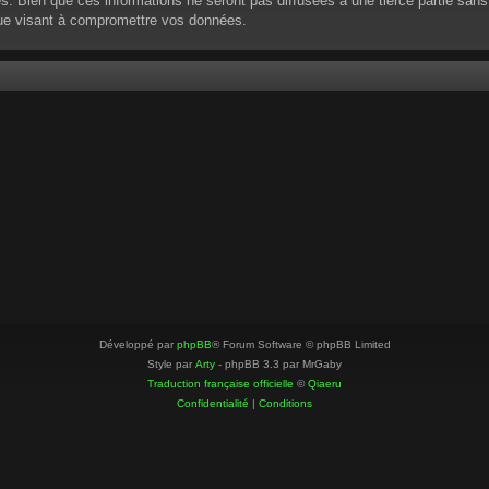
 Bien que ces informations ne seront pas diffusées à une tierce partie sans
que visant à compromettre vos données.
Développé par
phpBB
® Forum Software © phpBB Limited
Style par
Arty
- phpBB 3.3 par MrGaby
Traduction française officielle
©
Qiaeru
Confidentialité
|
Conditions