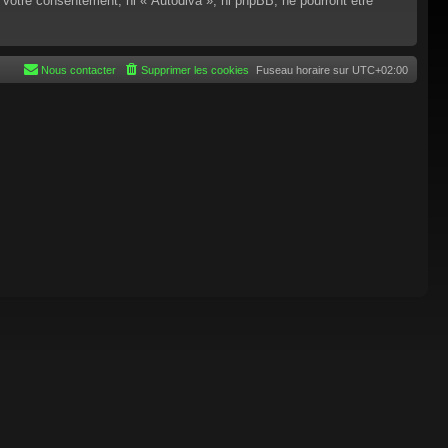
 votre consentement, ni « Autodiva », ni phpBB, ne pourront être
Nous contacter
Supprimer les cookies
Fuseau horaire sur
UTC+02:00