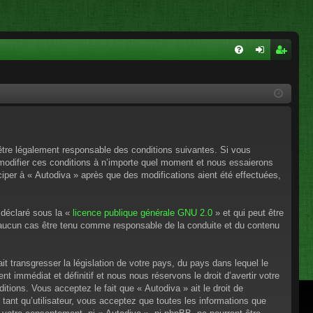
FA
on
ns
Q
ne
cri
xi
pti
on
on
’être légalement responsable des conditions suivantes. Si vous
 modifier ces conditions à n’importe quel moment et nous essaierons
ciper à « Autodiva » après que des modifications aient été effectuées,
 déclaré sous la «
licence publique générale GNU 2.0
» et qui peut être
en aucun cas être tenu comme responsable de la conduite et du contenu
t transgresser la législation de votre pays, du pays dans lequel le
 immédiat et définitif et nous nous réservons le droit d’avertir votre
itions. Vous acceptez le fait que « Autodiva » ait le droit de
tant qu’utilisateur, vous acceptez que toutes les informations que