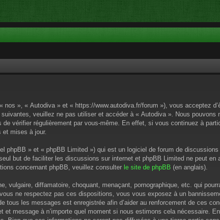
 « nos », « Autodiva » et « https://www.autodiva.fr/forum »), vous acceptez d
 suivantes, veuillez ne pas utiliser et accéder à « Autodiva ». Nous pouvons
de vérifier régulièrement par vous-même. En effet, si vous continuez à parti
 et mises à jour.
el phpBB » et « phpBB Limited ») qui est un logiciel de forum de discussions
 seul but de faciliter les discussions sur internet et phpBB Limited ne peut 
tions concernant phpBB, veuillez consulter
le site de phpBB
(en anglais).
 vulgaire, diffamatoire, choquant, menaçant, pornographique, etc. qui pourrai
i vous ne respectez pas ces dispositions, vous vous exposez à un bannissement
P de tous les messages est enregistrée afin d’aider au renforcement de ces cond
ujet et message à n’importe quel moment si nous estimons cela nécessaire. En 