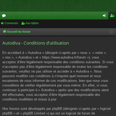
or
Connexion
Inscription
on
ns
u
ne
cri
Accueil du forum
m
xi
pti
Autodiva - Conditions d’utilisation
s
on
on
En accédant à « Autodiva » (désigné ci-après par « nous », « notre »,
« nos », « Autodiva » et « https://www.autodiva.fr/forum »), vous
acceptez d’être légalement responsable des conditions suivantes. Si vous
n’acceptez pas d’être légalement responsable de toutes les conditions
suivantes, veuillez ne pas utiliser et accéder à « Autodiva ». Nous
pouvons modifier ces conditions à n’importe quel moment et nous
essaierons de vous informer de ces modifications, bien que nous vous
conseillons de vérifier régulièrement par vous-même. En effet, si vous
continuez à participer à « Autodiva » après que des modifications aient
été effectuées, vous acceptez d’être légalement responsable des
conditions modifiées et mises à jour.
Nos forums sont développés par phpBB (désignés ci-après par « logiciel
phpBB » et « phpBB Limited ») qui est un logiciel de forum de