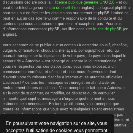
discussions déclaré sous la «
licence publique générale GNU 2.0
» et qui
peut être téléchargé sur
le site de phpBB
(en anglais). Le logiciel phpBB a
pour seul but de faciliter les discussions sur internet et phpBB Limited ne
peut en aucun cas être tenu comme responsable de la conduite et du
contenu que nous acceptons et que nous n’acceptons pas. Pour plus
d’informations concernant phpBB, veuillez consulter
le site de phpBB
(en
anglais).
Vous acceptez de ne publier aucun contenu à caractère abusif, obscène,
vulgaire, diffamatoire, choquant, menaçant, pornographique, etc. qui
pourrait transgresser la législation de votre pays, du pays dans lequel le
serveur de « Autodiva » est hébergé ou encore la loi internationale. Si
vous ne respectez pas ces dispositions, vous vous exposez à un
bannissement immédiat et définitif et nous nous réservons le droit
d’avertir votre fournisseur d’accès à internet et les autorités officielles.
L’adresse IP de tous les messages est enregistrée afin d’aider au
renforcement de ces conditions. Vous acceptez le fait que « Autodiva »
ait le droit de supprimer, de modifier, de déplacer ou de verrouiller
n’importe quel sujet et message à n’importe quel moment si nous
estimons cela nécessaire. En tant qu’utilisateur, vous acceptez que
toutes les informations que vous avez renseignées soient enregistrées
dans notre base de données. Bien que ces informations ne seront pas
diffusées à une tierce partie sans votre consentement, ni « Autodiva », ni
En poursuivant votre navigation sur ce site, vous
phpBB, ne pourront être tenus comme responsables en cas de tentative
acceptez l’utilisation de cookies vous permettant
de piratage informatique visant à compromettre vos données.