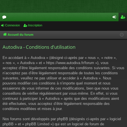
or
Connexion
Inscription
on
ns
u
ne
cri
Accueil du forum
m
xi
pti
Autodiva - Conditions d’utilisation
s
on
on
En accédant à « Autodiva » (désigné ci-après par « nous », « notre »,
« nos », « Autodiva » et « https://www.autodiva.fr/forum »), vous
acceptez d’être légalement responsable des conditions suivantes. Si vous
n’acceptez pas d’être légalement responsable de toutes les conditions
suivantes, veuillez ne pas utiliser et accéder à « Autodiva ». Nous
pouvons modifier ces conditions à n’importe quel moment et nous
essaierons de vous informer de ces modifications, bien que nous vous
conseillons de vérifier régulièrement par vous-même. En effet, si vous
continuez à participer à « Autodiva » après que des modifications aient
été effectuées, vous acceptez d’être légalement responsable des
conditions modifiées et mises à jour.
Nos forums sont développés par phpBB (désignés ci-après par « logiciel
phpBB » et « phpBB Limited ») qui est un logiciel de forum de