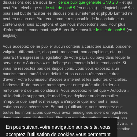
discussions déclaré sous la «
licence publique générale GNU 2.0
» et qui
peut être téléchargé sur
le site de phpBB
(en anglais). Le logiciel phpBB a
pour seul but de faciliter les discussions sur internet et phpBB Limited ne
peut en aucun cas être tenu comme responsable de la conduite et du
contenu que nous acceptons et que nous n’acceptons pas. Pour plus
d’informations concernant phpBB, veuillez consulter
le site de phpBB
(en
anglais).
Vous acceptez de ne publier aucun contenu à caractère abusif, obscène,
vulgaire, diffamatoire, choquant, menaçant, pornographique, etc. qui
pourrait transgresser la législation de votre pays, du pays dans lequel le
serveur de « Autodiva » est hébergé ou encore la loi internationale. Si
vous ne respectez pas ces dispositions, vous vous exposez à un
bannissement immédiat et définitif et nous nous réservons le droit
d’avertir votre fournisseur d’accès à internet et les autorités officielles.
L’adresse IP de tous les messages est enregistrée afin d’aider au
renforcement de ces conditions. Vous acceptez le fait que « Autodiva »
ait le droit de supprimer, de modifier, de déplacer ou de verrouiller
n’importe quel sujet et message à n’importe quel moment si nous
estimons cela nécessaire. En tant qu’utilisateur, vous acceptez que
toutes les informations que vous avez renseignées soient enregistrées
dans notre base de données. Bien que ces informations ne seront pas
diffusées à une tierce partie sans votre consentement, ni « Autodiva », ni
En poursuivant votre navigation sur ce site, vous
phpBB, ne pourront être tenus comme responsables en cas de tentative
acceptez l’utilisation de cookies vous permettant
de piratage informatique visant à compromettre vos données.