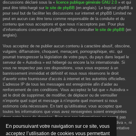
discussions déclaré sous la «
licence publique générale GNU 2.0
» et qui
peut être téléchargé sur
le site de phpBB
(en anglais). Le logiciel phpBB a
pour seul but de faciliter les discussions sur internet et phpBB Limited ne
peut en aucun cas être tenu comme responsable de la conduite et du
contenu que nous acceptons et que nous n’acceptons pas. Pour plus
d’informations concernant phpBB, veuillez consulter
le site de phpBB
(en
anglais).
Vous acceptez de ne publier aucun contenu à caractère abusif, obscène,
vulgaire, diffamatoire, choquant, menaçant, pornographique, etc. qui
pourrait transgresser la législation de votre pays, du pays dans lequel le
serveur de « Autodiva » est hébergé ou encore la loi internationale. Si
vous ne respectez pas ces dispositions, vous vous exposez à un
bannissement immédiat et définitif et nous nous réservons le droit
d’avertir votre fournisseur d’accès à internet et les autorités officielles.
L’adresse IP de tous les messages est enregistrée afin d’aider au
renforcement de ces conditions. Vous acceptez le fait que « Autodiva »
ait le droit de supprimer, de modifier, de déplacer ou de verrouiller
n’importe quel sujet et message à n’importe quel moment si nous
estimons cela nécessaire. En tant qu’utilisateur, vous acceptez que
toutes les informations que vous avez renseignées soient enregistrées
dans notre base de données. Bien que ces informations ne seront pas
diffusées à une tierce partie sans votre consentement, ni « Autodiva », ni
En poursuivant votre navigation sur ce site, vous
phpBB, ne pourront être tenus comme responsables en cas de tentative
acceptez l’utilisation de cookies vous permettant
de piratage informatique visant à compromettre vos données.