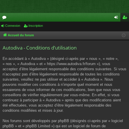
or
Connexion
Inscription
on
ns
u
ne
cri
Accueil du forum
m
xi
pti
Autodiva - Conditions d’utilisation
s
on
on
En accédant à « Autodiva » (désigné ci-après par « nous », « notre »,
« nos », « Autodiva » et « https://www.autodiva.fr/forum »), vous
acceptez d’être légalement responsable des conditions suivantes. Si vous
n’acceptez pas d’être légalement responsable de toutes les conditions
suivantes, veuillez ne pas utiliser et accéder à « Autodiva ». Nous
pouvons modifier ces conditions à n’importe quel moment et nous
essaierons de vous informer de ces modifications, bien que nous vous
conseillons de vérifier régulièrement par vous-même. En effet, si vous
continuez à participer à « Autodiva » après que des modifications aient
été effectuées, vous acceptez d’être légalement responsable des
conditions modifiées et mises à jour.
Nos forums sont développés par phpBB (désignés ci-après par « logiciel
phpBB » et « phpBB Limited ») qui est un logiciel de forum de