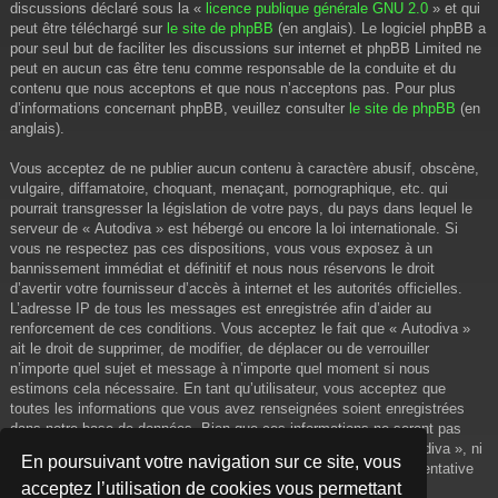
discussions déclaré sous la «
licence publique générale GNU 2.0
» et qui
peut être téléchargé sur
le site de phpBB
(en anglais). Le logiciel phpBB a
pour seul but de faciliter les discussions sur internet et phpBB Limited ne
peut en aucun cas être tenu comme responsable de la conduite et du
contenu que nous acceptons et que nous n’acceptons pas. Pour plus
d’informations concernant phpBB, veuillez consulter
le site de phpBB
(en
anglais).
Vous acceptez de ne publier aucun contenu à caractère abusif, obscène,
vulgaire, diffamatoire, choquant, menaçant, pornographique, etc. qui
pourrait transgresser la législation de votre pays, du pays dans lequel le
serveur de « Autodiva » est hébergé ou encore la loi internationale. Si
vous ne respectez pas ces dispositions, vous vous exposez à un
bannissement immédiat et définitif et nous nous réservons le droit
d’avertir votre fournisseur d’accès à internet et les autorités officielles.
L’adresse IP de tous les messages est enregistrée afin d’aider au
renforcement de ces conditions. Vous acceptez le fait que « Autodiva »
ait le droit de supprimer, de modifier, de déplacer ou de verrouiller
n’importe quel sujet et message à n’importe quel moment si nous
estimons cela nécessaire. En tant qu’utilisateur, vous acceptez que
toutes les informations que vous avez renseignées soient enregistrées
dans notre base de données. Bien que ces informations ne seront pas
diffusées à une tierce partie sans votre consentement, ni « Autodiva », ni
En poursuivant votre navigation sur ce site, vous
phpBB, ne pourront être tenus comme responsables en cas de tentative
acceptez l’utilisation de cookies vous permettant
de piratage informatique visant à compromettre vos données.