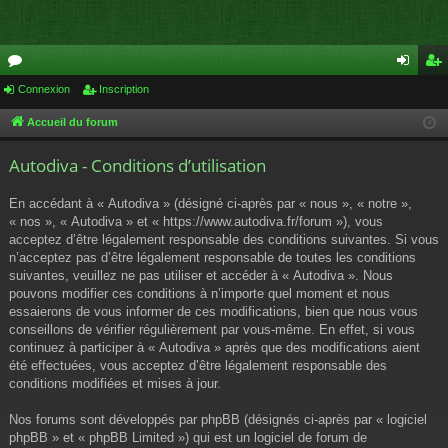
or
Connexion
Inscription
on
ns
u
ne
cri
Accueil du forum
m
xi
pti
Autodiva - Conditions d’utilisation
s
on
on
En accédant à « Autodiva » (désigné ci-après par « nous », « notre »,
« nos », « Autodiva » et « https://www.autodiva.fr/forum »), vous
acceptez d’être légalement responsable des conditions suivantes. Si vous
n’acceptez pas d’être légalement responsable de toutes les conditions
suivantes, veuillez ne pas utiliser et accéder à « Autodiva ». Nous
pouvons modifier ces conditions à n’importe quel moment et nous
essaierons de vous informer de ces modifications, bien que nous vous
conseillons de vérifier régulièrement par vous-même. En effet, si vous
continuez à participer à « Autodiva » après que des modifications aient
été effectuées, vous acceptez d’être légalement responsable des
conditions modifiées et mises à jour.
Nos forums sont développés par phpBB (désignés ci-après par « logiciel
phpBB » et « phpBB Limited ») qui est un logiciel de forum de