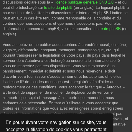
discussions déclaré sous la «
licence publique générale GNU 2.0
» et qui
peut être téléchargé sur
le site de phpBB
(en anglais). Le logiciel phpBB a
pour seul but de faciliter les discussions sur internet et phpBB Limited ne
peut en aucun cas être tenu comme responsable de la conduite et du
contenu que nous acceptons et que nous n’acceptons pas. Pour plus
d’informations concernant phpBB, veuillez consulter
le site de phpBB
(en
anglais).
Vous acceptez de ne publier aucun contenu à caractère abusif, obscène,
vulgaire, diffamatoire, choquant, menaçant, pornographique, etc. qui
pourrait transgresser la législation de votre pays, du pays dans lequel le
serveur de « Autodiva » est hébergé ou encore la loi internationale. Si
vous ne respectez pas ces dispositions, vous vous exposez à un
bannissement immédiat et définitif et nous nous réservons le droit
d’avertir votre fournisseur d’accès à internet et les autorités officielles.
L’adresse IP de tous les messages est enregistrée afin d’aider au
renforcement de ces conditions. Vous acceptez le fait que « Autodiva »
ait le droit de supprimer, de modifier, de déplacer ou de verrouiller
n’importe quel sujet et message à n’importe quel moment si nous
estimons cela nécessaire. En tant qu’utilisateur, vous acceptez que
toutes les informations que vous avez renseignées soient enregistrées
dans notre base de données. Bien que ces informations ne seront pas
diffusées à une tierce partie sans votre consentement, ni « Autodiva », ni
En poursuivant votre navigation sur ce site, vous
phpBB, ne pourront être tenus comme responsables en cas de tentative
acceptez l’utilisation de cookies vous permettant
de piratage informatique visant à compromettre vos données.