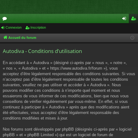
or
Connexion
Inscription
on
ns
u
ne
cri
Accueil du forum
m
xi
pti
Autodiva - Conditions d’utilisation
s
on
on
En accédant à « Autodiva » (désigné ci-après par « nous », « notre »,
« nos », « Autodiva » et « https://www.autodiva.fr/forum »), vous
acceptez d’être légalement responsable des conditions suivantes. Si vous
n’acceptez pas d’être légalement responsable de toutes les conditions
suivantes, veuillez ne pas utiliser et accéder à « Autodiva ». Nous
pouvons modifier ces conditions à n’importe quel moment et nous
essaierons de vous informer de ces modifications, bien que nous vous
conseillons de vérifier régulièrement par vous-même. En effet, si vous
continuez à participer à « Autodiva » après que des modifications aient
été effectuées, vous acceptez d’être légalement responsable des
conditions modifiées et mises à jour.
Nos forums sont développés par phpBB (désignés ci-après par « logiciel
phpBB » et « phpBB Limited ») qui est un logiciel de forum de