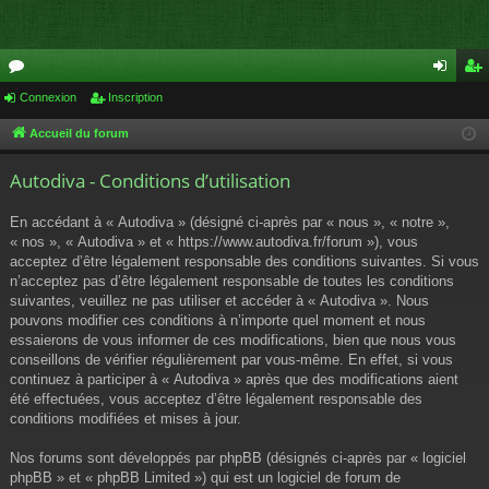
or
Connexion
Inscription
on
ns
u
ne
cri
Accueil du forum
m
xi
pti
Autodiva - Conditions d’utilisation
s
on
on
En accédant à « Autodiva » (désigné ci-après par « nous », « notre »,
« nos », « Autodiva » et « https://www.autodiva.fr/forum »), vous
acceptez d’être légalement responsable des conditions suivantes. Si vous
n’acceptez pas d’être légalement responsable de toutes les conditions
suivantes, veuillez ne pas utiliser et accéder à « Autodiva ». Nous
pouvons modifier ces conditions à n’importe quel moment et nous
essaierons de vous informer de ces modifications, bien que nous vous
conseillons de vérifier régulièrement par vous-même. En effet, si vous
continuez à participer à « Autodiva » après que des modifications aient
été effectuées, vous acceptez d’être légalement responsable des
conditions modifiées et mises à jour.
Nos forums sont développés par phpBB (désignés ci-après par « logiciel
phpBB » et « phpBB Limited ») qui est un logiciel de forum de