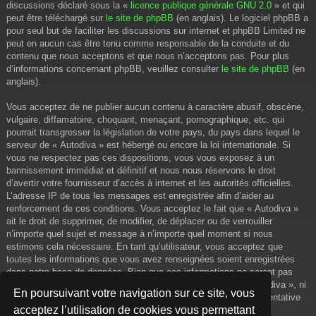
discussions déclaré sous la «
licence publique générale GNU 2.0
» et qui
peut être téléchargé sur
le site de phpBB
(en anglais). Le logiciel phpBB a
pour seul but de faciliter les discussions sur internet et phpBB Limited ne
peut en aucun cas être tenu comme responsable de la conduite et du
contenu que nous acceptons et que nous n’acceptons pas. Pour plus
d’informations concernant phpBB, veuillez consulter
le site de phpBB
(en
anglais).
Vous acceptez de ne publier aucun contenu à caractère abusif, obscène,
vulgaire, diffamatoire, choquant, menaçant, pornographique, etc. qui
pourrait transgresser la législation de votre pays, du pays dans lequel le
serveur de « Autodiva » est hébergé ou encore la loi internationale. Si
vous ne respectez pas ces dispositions, vous vous exposez à un
bannissement immédiat et définitif et nous nous réservons le droit
d’avertir votre fournisseur d’accès à internet et les autorités officielles.
L’adresse IP de tous les messages est enregistrée afin d’aider au
renforcement de ces conditions. Vous acceptez le fait que « Autodiva »
ait le droit de supprimer, de modifier, de déplacer ou de verrouiller
n’importe quel sujet et message à n’importe quel moment si nous
estimons cela nécessaire. En tant qu’utilisateur, vous acceptez que
toutes les informations que vous avez renseignées soient enregistrées
dans notre base de données. Bien que ces informations ne seront pas
diffusées à une tierce partie sans votre consentement, ni « Autodiva », ni
En poursuivant votre navigation sur ce site, vous
phpBB, ne pourront être tenus comme responsables en cas de tentative
acceptez l’utilisation de cookies vous permettant
de piratage informatique visant à compromettre vos données.