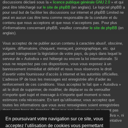
discussions déclaré sous la «
licence publique générale GNU 2.0
» et qui
peut être téléchargé sur
le site de phpBB
(en anglais). Le logiciel phpBB a
pour seul but de faciliter les discussions sur internet et phpBB Limited ne
peut en aucun cas être tenu comme responsable de la conduite et du
contenu que nous acceptons et que nous n’acceptons pas. Pour plus
d’informations concernant phpBB, veuillez consulter
le site de phpBB
(en
anglais).
Vous acceptez de ne publier aucun contenu à caractère abusif, obscène,
vulgaire, diffamatoire, choquant, menaçant, pornographique, etc. qui
pourrait transgresser la législation de votre pays, du pays dans lequel le
serveur de « Autodiva » est hébergé ou encore la loi internationale. Si
vous ne respectez pas ces dispositions, vous vous exposez à un
bannissement immédiat et définitif et nous nous réservons le droit
d’avertir votre fournisseur d’accès à internet et les autorités officielles.
L’adresse IP de tous les messages est enregistrée afin d’aider au
renforcement de ces conditions. Vous acceptez le fait que « Autodiva »
ait le droit de supprimer, de modifier, de déplacer ou de verrouiller
n’importe quel sujet et message à n’importe quel moment si nous
estimons cela nécessaire. En tant qu’utilisateur, vous acceptez que
toutes les informations que vous avez renseignées soient enregistrées
dans notre base de données. Bien que ces informations ne seront pas
diffusées à une tierce partie sans votre consentement, ni « Autodiva », ni
En poursuivant votre navigation sur ce site, vous
phpBB, ne pourront être tenus comme responsables en cas de tentative
acceptez l’utilisation de cookies vous permettant
de piratage informatique visant à compromettre vos données.