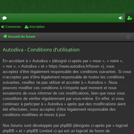
or
Connexion
Inscription
on
ns
u
ne
cri
Accueil du forum
m
xi
pti
Autodiva - Conditions d’utilisation
s
on
on
En accédant à « Autodiva » (désigné ci-après par « nous », « notre »,
« nos », « Autodiva » et « https://www.autodiva.fr/forum »), vous
acceptez d’être légalement responsable des conditions suivantes. Si vous
n’acceptez pas d’être légalement responsable de toutes les conditions
suivantes, veuillez ne pas utiliser et accéder à « Autodiva ». Nous
pouvons modifier ces conditions à n’importe quel moment et nous
essaierons de vous informer de ces modifications, bien que nous vous
conseillons de vérifier régulièrement par vous-même. En effet, si vous
continuez à participer à « Autodiva » après que des modifications aient
été effectuées, vous acceptez d’être légalement responsable des
conditions modifiées et mises à jour.
Nos forums sont développés par phpBB (désignés ci-après par « logiciel
phpBB » et « phpBB Limited ») qui est un logiciel de forum de