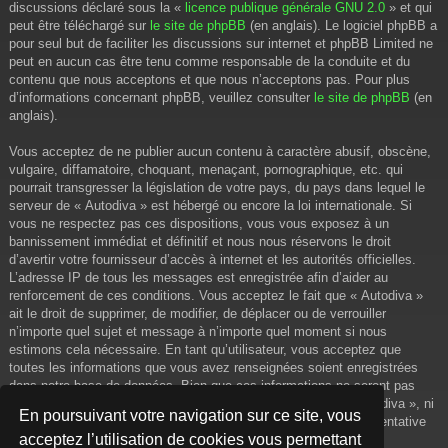
discussions déclaré sous la «
licence publique générale GNU 2.0
» et qui
peut être téléchargé sur
le site de phpBB
(en anglais). Le logiciel phpBB a
pour seul but de faciliter les discussions sur internet et phpBB Limited ne
peut en aucun cas être tenu comme responsable de la conduite et du
contenu que nous acceptons et que nous n’acceptons pas. Pour plus
d’informations concernant phpBB, veuillez consulter
le site de phpBB
(en
anglais).
Vous acceptez de ne publier aucun contenu à caractère abusif, obscène,
vulgaire, diffamatoire, choquant, menaçant, pornographique, etc. qui
pourrait transgresser la législation de votre pays, du pays dans lequel le
serveur de « Autodiva » est hébergé ou encore la loi internationale. Si
vous ne respectez pas ces dispositions, vous vous exposez à un
bannissement immédiat et définitif et nous nous réservons le droit
d’avertir votre fournisseur d’accès à internet et les autorités officielles.
L’adresse IP de tous les messages est enregistrée afin d’aider au
renforcement de ces conditions. Vous acceptez le fait que « Autodiva »
ait le droit de supprimer, de modifier, de déplacer ou de verrouiller
n’importe quel sujet et message à n’importe quel moment si nous
estimons cela nécessaire. En tant qu’utilisateur, vous acceptez que
toutes les informations que vous avez renseignées soient enregistrées
dans notre base de données. Bien que ces informations ne seront pas
diffusées à une tierce partie sans votre consentement, ni « Autodiva », ni
En poursuivant votre navigation sur ce site, vous
phpBB, ne pourront être tenus comme responsables en cas de tentative
acceptez l’utilisation de cookies vous permettant
de piratage informatique visant à compromettre vos données.