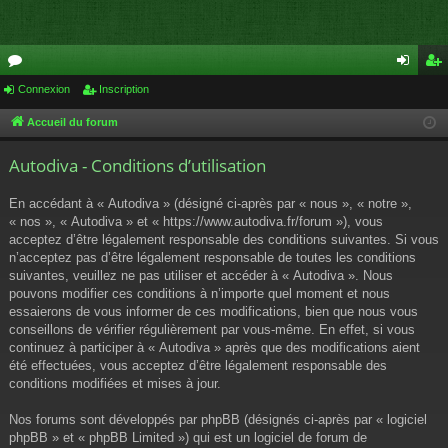
or
Connexion
Inscription
on
ns
u
ne
cri
Accueil du forum
m
xi
pti
Autodiva - Conditions d’utilisation
s
on
on
En accédant à « Autodiva » (désigné ci-après par « nous », « notre »,
« nos », « Autodiva » et « https://www.autodiva.fr/forum »), vous
acceptez d’être légalement responsable des conditions suivantes. Si vous
n’acceptez pas d’être légalement responsable de toutes les conditions
suivantes, veuillez ne pas utiliser et accéder à « Autodiva ». Nous
pouvons modifier ces conditions à n’importe quel moment et nous
essaierons de vous informer de ces modifications, bien que nous vous
conseillons de vérifier régulièrement par vous-même. En effet, si vous
continuez à participer à « Autodiva » après que des modifications aient
été effectuées, vous acceptez d’être légalement responsable des
conditions modifiées et mises à jour.
Nos forums sont développés par phpBB (désignés ci-après par « logiciel
phpBB » et « phpBB Limited ») qui est un logiciel de forum de