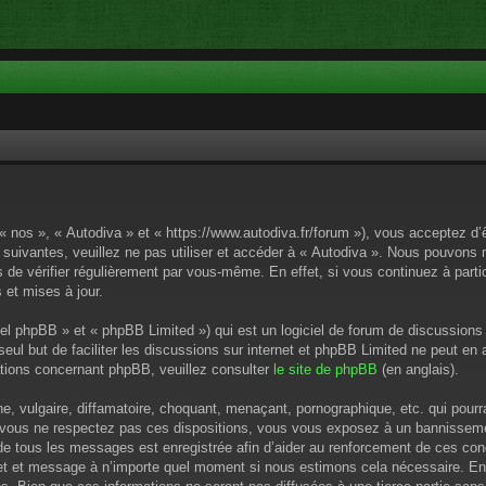
 « nos », « Autodiva » et « https://www.autodiva.fr/forum »), vous acceptez d
 suivantes, veuillez ne pas utiliser et accéder à « Autodiva ». Nous pouvons
de vérifier régulièrement par vous-même. En effet, si vous continuez à parti
 et mises à jour.
el phpBB » et « phpBB Limited ») qui est un logiciel de forum de discussions
 seul but de faciliter les discussions sur internet et phpBB Limited ne peut 
tions concernant phpBB, veuillez consulter
le site de phpBB
(en anglais).
 vulgaire, diffamatoire, choquant, menaçant, pornographique, etc. qui pourrai
i vous ne respectez pas ces dispositions, vous vous exposez à un bannissement
P de tous les messages est enregistrée afin d’aider au renforcement de ces cond
ujet et message à n’importe quel moment si nous estimons cela nécessaire. En 