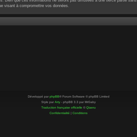
 Bien que ces informations ne seront pas diffusées à une tierce partie sans
que visant à compromettre vos données.
Développé par
phpBB
® Forum Software © phpBB Limited
Style par
Arty
- phpBB 3.3 par MrGaby
Traduction française officielle
©
Qiaeru
Confidentialité
|
Conditions