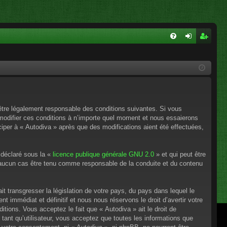
FA
on
ns
Q
ne
cri
xi
pti
on
on
’être légalement responsable des conditions suivantes. Si vous
 modifier ces conditions à n’importe quel moment et nous essaierons
ciper à « Autodiva » après que des modifications aient été effectuées,
 déclaré sous la «
licence publique générale GNU 2.0
» et qui peut être
en aucun cas être tenu comme responsable de la conduite et du contenu
t transgresser la législation de votre pays, du pays dans lequel le
 immédiat et définitif et nous nous réservons le droit d’avertir votre
itions. Vous acceptez le fait que « Autodiva » ait le droit de
tant qu’utilisateur, vous acceptez que toutes les informations que