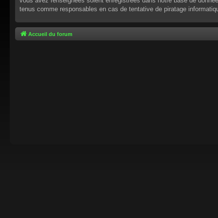
vous avez renseignées soient enregistrées dans notre base de données.
tenus comme responsables en cas de tentative de piratage informati
Accueil du forum