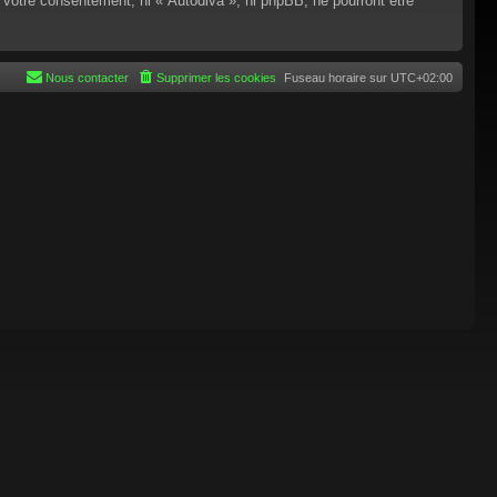
 votre consentement, ni « Autodiva », ni phpBB, ne pourront être
Nous contacter
Supprimer les cookies
Fuseau horaire sur
UTC+02:00