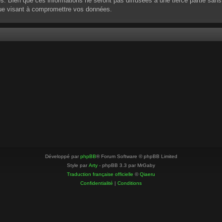
 Bien que ces informations ne seront pas diffusées à une tierce partie sans
que visant à compromettre vos données.
Développé par
phpBB
® Forum Software © phpBB Limited
Style par
Arty
- phpBB 3.3 par MrGaby
Traduction française officielle
©
Qiaeru
Confidentialité
|
Conditions