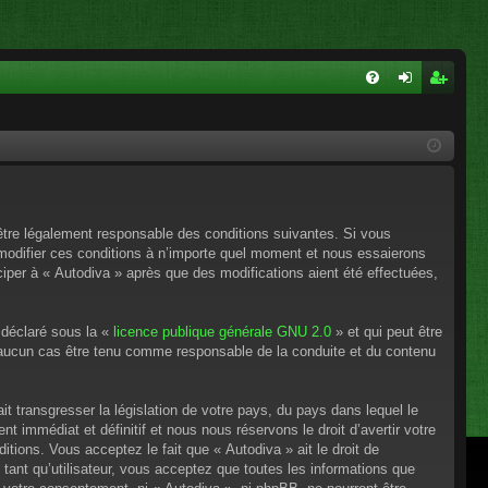
FA
on
ns
Q
ne
cri
xi
pti
on
on
’être légalement responsable des conditions suivantes. Si vous
 modifier ces conditions à n’importe quel moment et nous essaierons
ciper à « Autodiva » après que des modifications aient été effectuées,
 déclaré sous la «
licence publique générale GNU 2.0
» et qui peut être
en aucun cas être tenu comme responsable de la conduite et du contenu
t transgresser la législation de votre pays, du pays dans lequel le
 immédiat et définitif et nous nous réservons le droit d’avertir votre
itions. Vous acceptez le fait que « Autodiva » ait le droit de
tant qu’utilisateur, vous acceptez que toutes les informations que