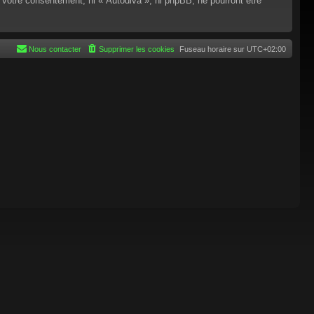
 votre consentement, ni « Autodiva », ni phpBB, ne pourront être
Nous contacter
Supprimer les cookies
Fuseau horaire sur
UTC+02:00