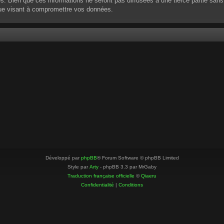
 Bien que ces informations ne seront pas diffusées à une tierce partie sans
que visant à compromettre vos données.
Développé par
phpBB
® Forum Software © phpBB Limited
Style par
Arty
- phpBB 3.3 par MrGaby
Traduction française officielle
©
Qiaeru
Confidentialité
|
Conditions