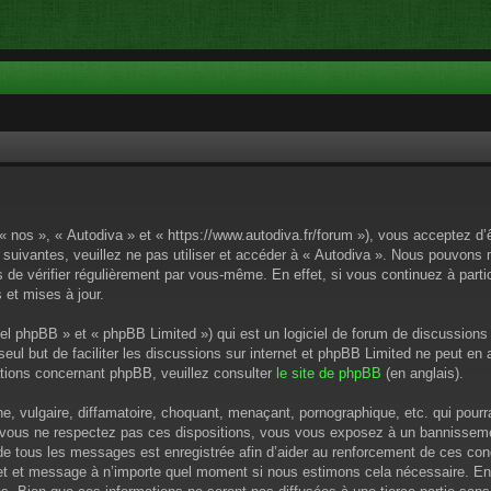
 « nos », « Autodiva » et « https://www.autodiva.fr/forum »), vous acceptez d
 suivantes, veuillez ne pas utiliser et accéder à « Autodiva ». Nous pouvons
de vérifier régulièrement par vous-même. En effet, si vous continuez à parti
 et mises à jour.
el phpBB » et « phpBB Limited ») qui est un logiciel de forum de discussions
 seul but de faciliter les discussions sur internet et phpBB Limited ne peut 
tions concernant phpBB, veuillez consulter
le site de phpBB
(en anglais).
 vulgaire, diffamatoire, choquant, menaçant, pornographique, etc. qui pourrai
i vous ne respectez pas ces dispositions, vous vous exposez à un bannissement
P de tous les messages est enregistrée afin d’aider au renforcement de ces cond
ujet et message à n’importe quel moment si nous estimons cela nécessaire. En 