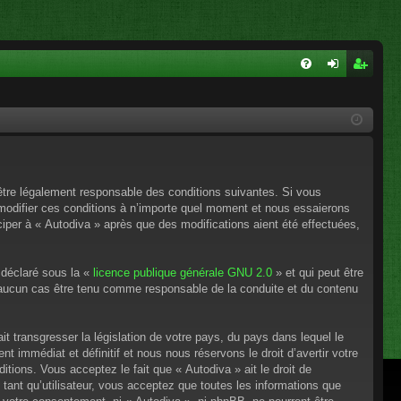
FA
on
ns
Q
ne
cri
xi
pti
on
on
’être légalement responsable des conditions suivantes. Si vous
 modifier ces conditions à n’importe quel moment et nous essaierons
ciper à « Autodiva » après que des modifications aient été effectuées,
 déclaré sous la «
licence publique générale GNU 2.0
» et qui peut être
en aucun cas être tenu comme responsable de la conduite et du contenu
t transgresser la législation de votre pays, du pays dans lequel le
 immédiat et définitif et nous nous réservons le droit d’avertir votre
itions. Vous acceptez le fait que « Autodiva » ait le droit de
tant qu’utilisateur, vous acceptez que toutes les informations que