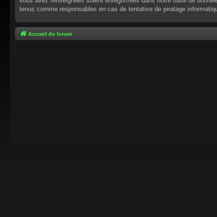
vous avez renseignées soient enregistrées dans notre base de données.
tenus comme responsables en cas de tentative de piratage informati
Accueil du forum