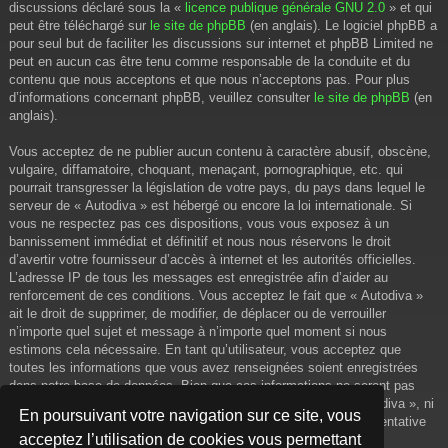
discussions déclaré sous la «
licence publique générale GNU 2.0
» et qui
peut être téléchargé sur
le site de phpBB
(en anglais). Le logiciel phpBB a
pour seul but de faciliter les discussions sur internet et phpBB Limited ne
peut en aucun cas être tenu comme responsable de la conduite et du
contenu que nous acceptons et que nous n’acceptons pas. Pour plus
d’informations concernant phpBB, veuillez consulter
le site de phpBB
(en
anglais).
Vous acceptez de ne publier aucun contenu à caractère abusif, obscène,
vulgaire, diffamatoire, choquant, menaçant, pornographique, etc. qui
pourrait transgresser la législation de votre pays, du pays dans lequel le
serveur de « Autodiva » est hébergé ou encore la loi internationale. Si
vous ne respectez pas ces dispositions, vous vous exposez à un
bannissement immédiat et définitif et nous nous réservons le droit
d’avertir votre fournisseur d’accès à internet et les autorités officielles.
L’adresse IP de tous les messages est enregistrée afin d’aider au
renforcement de ces conditions. Vous acceptez le fait que « Autodiva »
ait le droit de supprimer, de modifier, de déplacer ou de verrouiller
n’importe quel sujet et message à n’importe quel moment si nous
estimons cela nécessaire. En tant qu’utilisateur, vous acceptez que
toutes les informations que vous avez renseignées soient enregistrées
dans notre base de données. Bien que ces informations ne seront pas
diffusées à une tierce partie sans votre consentement, ni « Autodiva », ni
En poursuivant votre navigation sur ce site, vous
phpBB, ne pourront être tenus comme responsables en cas de tentative
acceptez l’utilisation de cookies vous permettant
de piratage informatique visant à compromettre vos données.