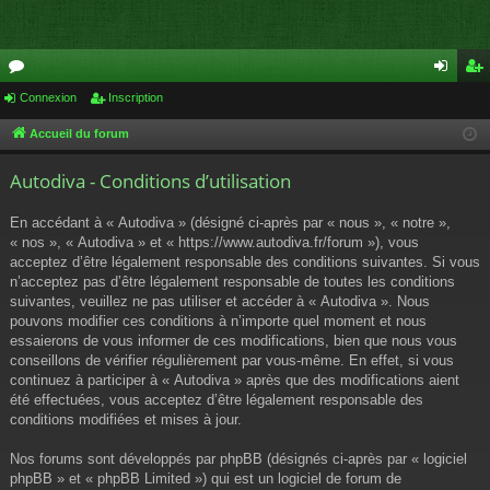
or
Connexion
Inscription
on
ns
u
ne
cri
Accueil du forum
m
xi
pti
Autodiva - Conditions d’utilisation
s
on
on
En accédant à « Autodiva » (désigné ci-après par « nous », « notre »,
« nos », « Autodiva » et « https://www.autodiva.fr/forum »), vous
acceptez d’être légalement responsable des conditions suivantes. Si vous
n’acceptez pas d’être légalement responsable de toutes les conditions
suivantes, veuillez ne pas utiliser et accéder à « Autodiva ». Nous
pouvons modifier ces conditions à n’importe quel moment et nous
essaierons de vous informer de ces modifications, bien que nous vous
conseillons de vérifier régulièrement par vous-même. En effet, si vous
continuez à participer à « Autodiva » après que des modifications aient
été effectuées, vous acceptez d’être légalement responsable des
conditions modifiées et mises à jour.
Nos forums sont développés par phpBB (désignés ci-après par « logiciel
phpBB » et « phpBB Limited ») qui est un logiciel de forum de