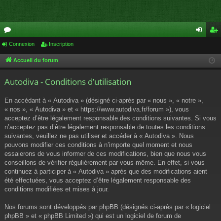
or
Connexion
Inscription
on
ns
u
ne
cri
Accueil du forum
m
xi
pti
Autodiva - Conditions d’utilisation
s
on
on
En accédant à « Autodiva » (désigné ci-après par « nous », « notre »,
« nos », « Autodiva » et « https://www.autodiva.fr/forum »), vous
acceptez d’être légalement responsable des conditions suivantes. Si vous
n’acceptez pas d’être légalement responsable de toutes les conditions
suivantes, veuillez ne pas utiliser et accéder à « Autodiva ». Nous
pouvons modifier ces conditions à n’importe quel moment et nous
essaierons de vous informer de ces modifications, bien que nous vous
conseillons de vérifier régulièrement par vous-même. En effet, si vous
continuez à participer à « Autodiva » après que des modifications aient
été effectuées, vous acceptez d’être légalement responsable des
conditions modifiées et mises à jour.
Nos forums sont développés par phpBB (désignés ci-après par « logiciel
phpBB » et « phpBB Limited ») qui est un logiciel de forum de