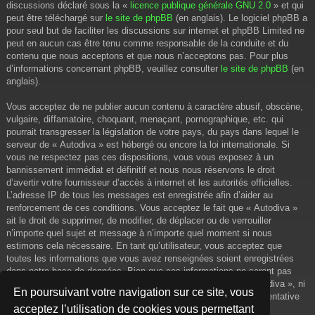
discussions déclaré sous la «
licence publique générale GNU 2.0
» et qui
peut être téléchargé sur
le site de phpBB
(en anglais). Le logiciel phpBB a
pour seul but de faciliter les discussions sur internet et phpBB Limited ne
peut en aucun cas être tenu comme responsable de la conduite et du
contenu que nous acceptons et que nous n’acceptons pas. Pour plus
d’informations concernant phpBB, veuillez consulter
le site de phpBB
(en
anglais).
Vous acceptez de ne publier aucun contenu à caractère abusif, obscène,
vulgaire, diffamatoire, choquant, menaçant, pornographique, etc. qui
pourrait transgresser la législation de votre pays, du pays dans lequel le
serveur de « Autodiva » est hébergé ou encore la loi internationale. Si
vous ne respectez pas ces dispositions, vous vous exposez à un
bannissement immédiat et définitif et nous nous réservons le droit
d’avertir votre fournisseur d’accès à internet et les autorités officielles.
L’adresse IP de tous les messages est enregistrée afin d’aider au
renforcement de ces conditions. Vous acceptez le fait que « Autodiva »
ait le droit de supprimer, de modifier, de déplacer ou de verrouiller
n’importe quel sujet et message à n’importe quel moment si nous
estimons cela nécessaire. En tant qu’utilisateur, vous acceptez que
toutes les informations que vous avez renseignées soient enregistrées
dans notre base de données. Bien que ces informations ne seront pas
diffusées à une tierce partie sans votre consentement, ni « Autodiva », ni
En poursuivant votre navigation sur ce site, vous
phpBB, ne pourront être tenus comme responsables en cas de tentative
acceptez l’utilisation de cookies vous permettant
de piratage informatique visant à compromettre vos données.