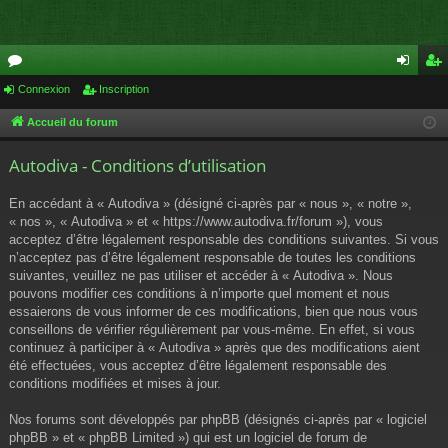
or
Connexion
Inscription
on
ns
u
ne
cri
Accueil du forum
m
xi
pti
Autodiva - Conditions d’utilisation
s
on
on
En accédant à « Autodiva » (désigné ci-après par « nous », « notre »,
« nos », « Autodiva » et « https://www.autodiva.fr/forum »), vous
acceptez d’être légalement responsable des conditions suivantes. Si vous
n’acceptez pas d’être légalement responsable de toutes les conditions
suivantes, veuillez ne pas utiliser et accéder à « Autodiva ». Nous
pouvons modifier ces conditions à n’importe quel moment et nous
essaierons de vous informer de ces modifications, bien que nous vous
conseillons de vérifier régulièrement par vous-même. En effet, si vous
continuez à participer à « Autodiva » après que des modifications aient
été effectuées, vous acceptez d’être légalement responsable des
conditions modifiées et mises à jour.
Nos forums sont développés par phpBB (désignés ci-après par « logiciel
phpBB » et « phpBB Limited ») qui est un logiciel de forum de