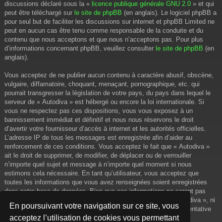
discussions déclaré sous la «
licence publique générale GNU 2.0
» et qui
peut être téléchargé sur
le site de phpBB
(en anglais). Le logiciel phpBB a
pour seul but de faciliter les discussions sur internet et phpBB Limited ne
peut en aucun cas être tenu comme responsable de la conduite et du
contenu que nous acceptons et que nous n’acceptons pas. Pour plus
d’informations concernant phpBB, veuillez consulter
le site de phpBB
(en
anglais).
Vous acceptez de ne publier aucun contenu à caractère abusif, obscène,
vulgaire, diffamatoire, choquant, menaçant, pornographique, etc. qui
pourrait transgresser la législation de votre pays, du pays dans lequel le
serveur de « Autodiva » est hébergé ou encore la loi internationale. Si
vous ne respectez pas ces dispositions, vous vous exposez à un
bannissement immédiat et définitif et nous nous réservons le droit
d’avertir votre fournisseur d’accès à internet et les autorités officielles.
L’adresse IP de tous les messages est enregistrée afin d’aider au
renforcement de ces conditions. Vous acceptez le fait que « Autodiva »
ait le droit de supprimer, de modifier, de déplacer ou de verrouiller
n’importe quel sujet et message à n’importe quel moment si nous
estimons cela nécessaire. En tant qu’utilisateur, vous acceptez que
toutes les informations que vous avez renseignées soient enregistrées
dans notre base de données. Bien que ces informations ne seront pas
diffusées à une tierce partie sans votre consentement, ni « Autodiva », ni
En poursuivant votre navigation sur ce site, vous
phpBB, ne pourront être tenus comme responsables en cas de tentative
acceptez l’utilisation de cookies vous permettant
de piratage informatique visant à compromettre vos données.