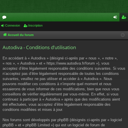
or
Connexion
Inscription
on
ns
u
ne
cri
Accueil du forum
m
xi
pti
Autodiva - Conditions d’utilisation
s
on
on
En accédant à « Autodiva » (désigné ci-après par « nous », « notre »,
« nos », « Autodiva » et « https://www.autodiva.fr/forum »), vous
acceptez d’être légalement responsable des conditions suivantes. Si vous
n’acceptez pas d’être légalement responsable de toutes les conditions
suivantes, veuillez ne pas utiliser et accéder à « Autodiva ». Nous
pouvons modifier ces conditions à n’importe quel moment et nous
essaierons de vous informer de ces modifications, bien que nous vous
conseillons de vérifier régulièrement par vous-même. En effet, si vous
continuez à participer à « Autodiva » après que des modifications aient
été effectuées, vous acceptez d’être légalement responsable des
conditions modifiées et mises à jour.
Nos forums sont développés par phpBB (désignés ci-après par « logiciel
phpBB » et « phpBB Limited ») qui est un logiciel de forum de