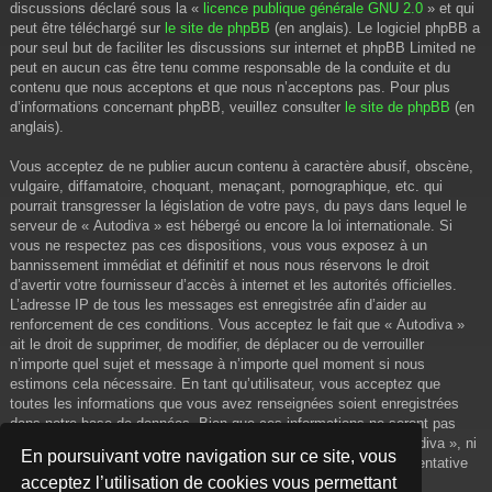
discussions déclaré sous la «
licence publique générale GNU 2.0
» et qui
peut être téléchargé sur
le site de phpBB
(en anglais). Le logiciel phpBB a
pour seul but de faciliter les discussions sur internet et phpBB Limited ne
peut en aucun cas être tenu comme responsable de la conduite et du
contenu que nous acceptons et que nous n’acceptons pas. Pour plus
d’informations concernant phpBB, veuillez consulter
le site de phpBB
(en
anglais).
Vous acceptez de ne publier aucun contenu à caractère abusif, obscène,
vulgaire, diffamatoire, choquant, menaçant, pornographique, etc. qui
pourrait transgresser la législation de votre pays, du pays dans lequel le
serveur de « Autodiva » est hébergé ou encore la loi internationale. Si
vous ne respectez pas ces dispositions, vous vous exposez à un
bannissement immédiat et définitif et nous nous réservons le droit
d’avertir votre fournisseur d’accès à internet et les autorités officielles.
L’adresse IP de tous les messages est enregistrée afin d’aider au
renforcement de ces conditions. Vous acceptez le fait que « Autodiva »
ait le droit de supprimer, de modifier, de déplacer ou de verrouiller
n’importe quel sujet et message à n’importe quel moment si nous
estimons cela nécessaire. En tant qu’utilisateur, vous acceptez que
toutes les informations que vous avez renseignées soient enregistrées
dans notre base de données. Bien que ces informations ne seront pas
diffusées à une tierce partie sans votre consentement, ni « Autodiva », ni
En poursuivant votre navigation sur ce site, vous
phpBB, ne pourront être tenus comme responsables en cas de tentative
acceptez l’utilisation de cookies vous permettant
de piratage informatique visant à compromettre vos données.