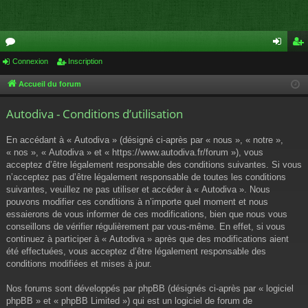
or
Connexion
Inscription
on
ns
u
ne
cri
Accueil du forum
m
xi
pti
Autodiva - Conditions d’utilisation
s
on
on
En accédant à « Autodiva » (désigné ci-après par « nous », « notre »,
« nos », « Autodiva » et « https://www.autodiva.fr/forum »), vous
acceptez d’être légalement responsable des conditions suivantes. Si vous
n’acceptez pas d’être légalement responsable de toutes les conditions
suivantes, veuillez ne pas utiliser et accéder à « Autodiva ». Nous
pouvons modifier ces conditions à n’importe quel moment et nous
essaierons de vous informer de ces modifications, bien que nous vous
conseillons de vérifier régulièrement par vous-même. En effet, si vous
continuez à participer à « Autodiva » après que des modifications aient
été effectuées, vous acceptez d’être légalement responsable des
conditions modifiées et mises à jour.
Nos forums sont développés par phpBB (désignés ci-après par « logiciel
phpBB » et « phpBB Limited ») qui est un logiciel de forum de