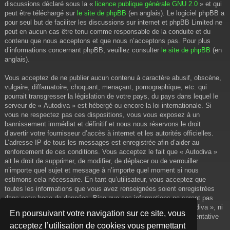
discussions déclaré sous la «
licence publique générale GNU 2.0
» et qui
peut être téléchargé sur
le site de phpBB
(en anglais). Le logiciel phpBB a
pour seul but de faciliter les discussions sur internet et phpBB Limited ne
peut en aucun cas être tenu comme responsable de la conduite et du
contenu que nous acceptons et que nous n’acceptons pas. Pour plus
d’informations concernant phpBB, veuillez consulter
le site de phpBB
(en
anglais).
Vous acceptez de ne publier aucun contenu à caractère abusif, obscène,
vulgaire, diffamatoire, choquant, menaçant, pornographique, etc. qui
pourrait transgresser la législation de votre pays, du pays dans lequel le
serveur de « Autodiva » est hébergé ou encore la loi internationale. Si
vous ne respectez pas ces dispositions, vous vous exposez à un
bannissement immédiat et définitif et nous nous réservons le droit
d’avertir votre fournisseur d’accès à internet et les autorités officielles.
L’adresse IP de tous les messages est enregistrée afin d’aider au
renforcement de ces conditions. Vous acceptez le fait que « Autodiva »
ait le droit de supprimer, de modifier, de déplacer ou de verrouiller
n’importe quel sujet et message à n’importe quel moment si nous
estimons cela nécessaire. En tant qu’utilisateur, vous acceptez que
toutes les informations que vous avez renseignées soient enregistrées
dans notre base de données. Bien que ces informations ne seront pas
diffusées à une tierce partie sans votre consentement, ni « Autodiva », ni
En poursuivant votre navigation sur ce site, vous
phpBB, ne pourront être tenus comme responsables en cas de tentative
acceptez l’utilisation de cookies vous permettant
de piratage informatique visant à compromettre vos données.