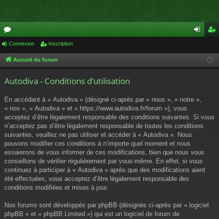
or
Connexion
Inscription
on
ns
u
ne
cri
Accueil du forum
m
xi
pti
Autodiva - Conditions d’utilisation
s
on
on
En accédant à « Autodiva » (désigné ci-après par « nous », « notre »,
« nos », « Autodiva » et « https://www.autodiva.fr/forum »), vous
acceptez d’être légalement responsable des conditions suivantes. Si vous
n’acceptez pas d’être légalement responsable de toutes les conditions
suivantes, veuillez ne pas utiliser et accéder à « Autodiva ». Nous
pouvons modifier ces conditions à n’importe quel moment et nous
essaierons de vous informer de ces modifications, bien que nous vous
conseillons de vérifier régulièrement par vous-même. En effet, si vous
continuez à participer à « Autodiva » après que des modifications aient
été effectuées, vous acceptez d’être légalement responsable des
conditions modifiées et mises à jour.
Nos forums sont développés par phpBB (désignés ci-après par « logiciel
phpBB » et « phpBB Limited ») qui est un logiciel de forum de