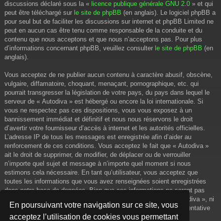
discussions déclaré sous la «
licence publique générale GNU 2.0
» et qui
peut être téléchargé sur
le site de phpBB
(en anglais). Le logiciel phpBB a
pour seul but de faciliter les discussions sur internet et phpBB Limited ne
peut en aucun cas être tenu comme responsable de la conduite et du
contenu que nous acceptons et que nous n’acceptons pas. Pour plus
d’informations concernant phpBB, veuillez consulter
le site de phpBB
(en
anglais).
Vous acceptez de ne publier aucun contenu à caractère abusif, obscène,
vulgaire, diffamatoire, choquant, menaçant, pornographique, etc. qui
pourrait transgresser la législation de votre pays, du pays dans lequel le
serveur de « Autodiva » est hébergé ou encore la loi internationale. Si
vous ne respectez pas ces dispositions, vous vous exposez à un
bannissement immédiat et définitif et nous nous réservons le droit
d’avertir votre fournisseur d’accès à internet et les autorités officielles.
L’adresse IP de tous les messages est enregistrée afin d’aider au
renforcement de ces conditions. Vous acceptez le fait que « Autodiva »
ait le droit de supprimer, de modifier, de déplacer ou de verrouiller
n’importe quel sujet et message à n’importe quel moment si nous
estimons cela nécessaire. En tant qu’utilisateur, vous acceptez que
toutes les informations que vous avez renseignées soient enregistrées
dans notre base de données. Bien que ces informations ne seront pas
diffusées à une tierce partie sans votre consentement, ni « Autodiva », ni
En poursuivant votre navigation sur ce site, vous
phpBB, ne pourront être tenus comme responsables en cas de tentative
acceptez l’utilisation de cookies vous permettant
de piratage informatique visant à compromettre vos données.