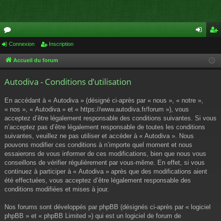
or
Connexion
Inscription
on
ns
u
ne
cri
Accueil du forum
m
xi
pti
Autodiva - Conditions d’utilisation
s
on
on
En accédant à « Autodiva » (désigné ci-après par « nous », « notre »,
« nos », « Autodiva » et « https://www.autodiva.fr/forum »), vous
acceptez d’être légalement responsable des conditions suivantes. Si vous
n’acceptez pas d’être légalement responsable de toutes les conditions
suivantes, veuillez ne pas utiliser et accéder à « Autodiva ». Nous
pouvons modifier ces conditions à n’importe quel moment et nous
essaierons de vous informer de ces modifications, bien que nous vous
conseillons de vérifier régulièrement par vous-même. En effet, si vous
continuez à participer à « Autodiva » après que des modifications aient
été effectuées, vous acceptez d’être légalement responsable des
conditions modifiées et mises à jour.
Nos forums sont développés par phpBB (désignés ci-après par « logiciel
phpBB » et « phpBB Limited ») qui est un logiciel de forum de