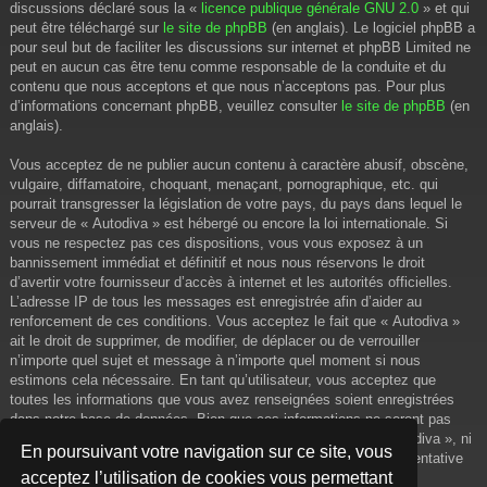
discussions déclaré sous la «
licence publique générale GNU 2.0
» et qui
peut être téléchargé sur
le site de phpBB
(en anglais). Le logiciel phpBB a
pour seul but de faciliter les discussions sur internet et phpBB Limited ne
peut en aucun cas être tenu comme responsable de la conduite et du
contenu que nous acceptons et que nous n’acceptons pas. Pour plus
d’informations concernant phpBB, veuillez consulter
le site de phpBB
(en
anglais).
Vous acceptez de ne publier aucun contenu à caractère abusif, obscène,
vulgaire, diffamatoire, choquant, menaçant, pornographique, etc. qui
pourrait transgresser la législation de votre pays, du pays dans lequel le
serveur de « Autodiva » est hébergé ou encore la loi internationale. Si
vous ne respectez pas ces dispositions, vous vous exposez à un
bannissement immédiat et définitif et nous nous réservons le droit
d’avertir votre fournisseur d’accès à internet et les autorités officielles.
L’adresse IP de tous les messages est enregistrée afin d’aider au
renforcement de ces conditions. Vous acceptez le fait que « Autodiva »
ait le droit de supprimer, de modifier, de déplacer ou de verrouiller
n’importe quel sujet et message à n’importe quel moment si nous
estimons cela nécessaire. En tant qu’utilisateur, vous acceptez que
toutes les informations que vous avez renseignées soient enregistrées
dans notre base de données. Bien que ces informations ne seront pas
diffusées à une tierce partie sans votre consentement, ni « Autodiva », ni
En poursuivant votre navigation sur ce site, vous
phpBB, ne pourront être tenus comme responsables en cas de tentative
acceptez l’utilisation de cookies vous permettant
de piratage informatique visant à compromettre vos données.