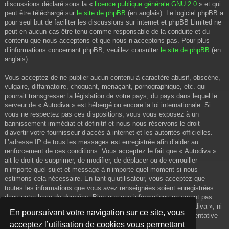
discussions déclaré sous la «
licence publique générale GNU 2.0
» et qui
peut être téléchargé sur
le site de phpBB
(en anglais). Le logiciel phpBB a
pour seul but de faciliter les discussions sur internet et phpBB Limited ne
peut en aucun cas être tenu comme responsable de la conduite et du
contenu que nous acceptons et que nous n’acceptons pas. Pour plus
d’informations concernant phpBB, veuillez consulter
le site de phpBB
(en
anglais).
Vous acceptez de ne publier aucun contenu à caractère abusif, obscène,
vulgaire, diffamatoire, choquant, menaçant, pornographique, etc. qui
pourrait transgresser la législation de votre pays, du pays dans lequel le
serveur de « Autodiva » est hébergé ou encore la loi internationale. Si
vous ne respectez pas ces dispositions, vous vous exposez à un
bannissement immédiat et définitif et nous nous réservons le droit
d’avertir votre fournisseur d’accès à internet et les autorités officielles.
L’adresse IP de tous les messages est enregistrée afin d’aider au
renforcement de ces conditions. Vous acceptez le fait que « Autodiva »
ait le droit de supprimer, de modifier, de déplacer ou de verrouiller
n’importe quel sujet et message à n’importe quel moment si nous
estimons cela nécessaire. En tant qu’utilisateur, vous acceptez que
toutes les informations que vous avez renseignées soient enregistrées
dans notre base de données. Bien que ces informations ne seront pas
diffusées à une tierce partie sans votre consentement, ni « Autodiva », ni
En poursuivant votre navigation sur ce site, vous
phpBB, ne pourront être tenus comme responsables en cas de tentative
acceptez l’utilisation de cookies vous permettant
de piratage informatique visant à compromettre vos données.