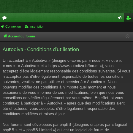
or
Connexion
Inscription
on
ns
u
ne
cri
Accueil du forum
m
xi
pti
Autodiva - Conditions d’utilisation
s
on
on
En accédant à « Autodiva » (désigné ci-après par « nous », « notre »,
« nos », « Autodiva » et « https://www.autodiva.fr/forum »), vous
acceptez d’être légalement responsable des conditions suivantes. Si vous
n’acceptez pas d’être légalement responsable de toutes les conditions
suivantes, veuillez ne pas utiliser et accéder à « Autodiva ». Nous
pouvons modifier ces conditions à n’importe quel moment et nous
essaierons de vous informer de ces modifications, bien que nous vous
conseillons de vérifier régulièrement par vous-même. En effet, si vous
continuez à participer à « Autodiva » après que des modifications aient
été effectuées, vous acceptez d’être légalement responsable des
conditions modifiées et mises à jour.
Nos forums sont développés par phpBB (désignés ci-après par « logiciel
phpBB » et « phpBB Limited ») qui est un logiciel de forum de