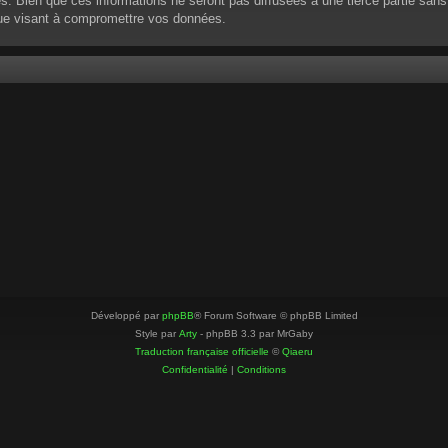
 Bien que ces informations ne seront pas diffusées à une tierce partie sans
que visant à compromettre vos données.
Développé par
phpBB
® Forum Software © phpBB Limited
Style par
Arty
- phpBB 3.3 par MrGaby
Traduction française officielle
©
Qiaeru
Confidentialité
|
Conditions