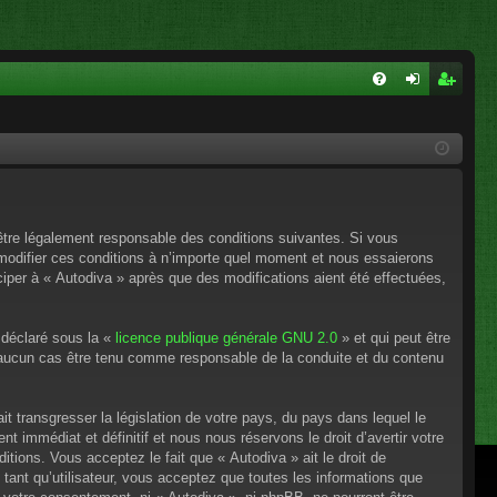
FA
on
ns
Q
ne
cri
xi
pti
on
on
’être légalement responsable des conditions suivantes. Si vous
 modifier ces conditions à n’importe quel moment et nous essaierons
ciper à « Autodiva » après que des modifications aient été effectuées,
 déclaré sous la «
licence publique générale GNU 2.0
» et qui peut être
en aucun cas être tenu comme responsable de la conduite et du contenu
t transgresser la législation de votre pays, du pays dans lequel le
 immédiat et définitif et nous nous réservons le droit d’avertir votre
itions. Vous acceptez le fait que « Autodiva » ait le droit de
tant qu’utilisateur, vous acceptez que toutes les informations que