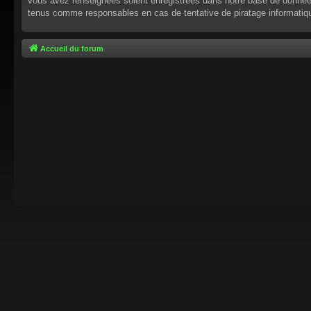
vous avez renseignées soient enregistrées dans notre base de données.
tenus comme responsables en cas de tentative de piratage informati
Accueil du forum