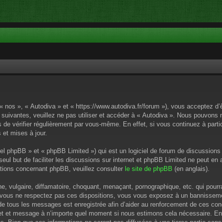
 « nos », « Autodiva » et « https://www.autodiva.fr/forum »), vous acceptez d
 suivantes, veuillez ne pas utiliser et accéder à « Autodiva ». Nous pouvons
de vérifier régulièrement par vous-même. En effet, si vous continuez à parti
 et mises à jour.
el phpBB » et « phpBB Limited ») qui est un logiciel de forum de discussions
 seul but de faciliter les discussions sur internet et phpBB Limited ne peut 
tions concernant phpBB, veuillez consulter
le site de phpBB
(en anglais).
 vulgaire, diffamatoire, choquant, menaçant, pornographique, etc. qui pourrai
i vous ne respectez pas ces dispositions, vous vous exposez à un bannissement
P de tous les messages est enregistrée afin d’aider au renforcement de ces cond
ujet et message à n’importe quel moment si nous estimons cela nécessaire. En 