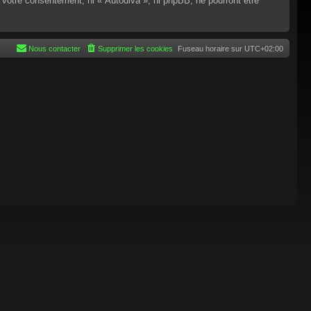
 votre consentement, ni « Autodiva », ni phpBB, ne pourront être
Nous contacter
Supprimer les cookies
Fuseau horaire sur
UTC+02:00