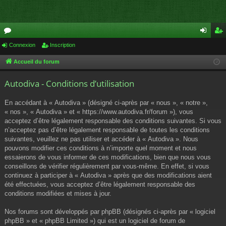
or
Connexion
Inscription
on
ns
u
ne
cri
Accueil du forum
m
xi
pti
Autodiva - Conditions d’utilisation
s
on
on
En accédant à « Autodiva » (désigné ci-après par « nous », « notre »,
« nos », « Autodiva » et « https://www.autodiva.fr/forum »), vous
acceptez d’être légalement responsable des conditions suivantes. Si vous
n’acceptez pas d’être légalement responsable de toutes les conditions
suivantes, veuillez ne pas utiliser et accéder à « Autodiva ». Nous
pouvons modifier ces conditions à n’importe quel moment et nous
essaierons de vous informer de ces modifications, bien que nous vous
conseillons de vérifier régulièrement par vous-même. En effet, si vous
continuez à participer à « Autodiva » après que des modifications aient
été effectuées, vous acceptez d’être légalement responsable des
conditions modifiées et mises à jour.
Nos forums sont développés par phpBB (désignés ci-après par « logiciel
phpBB » et « phpBB Limited ») qui est un logiciel de forum de