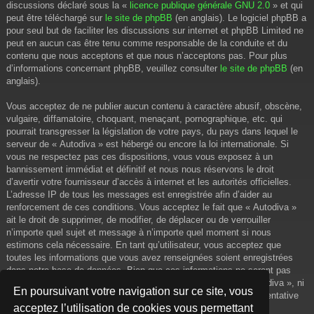
discussions déclaré sous la «
licence publique générale GNU 2.0
» et qui
peut être téléchargé sur
le site de phpBB
(en anglais). Le logiciel phpBB a
pour seul but de faciliter les discussions sur internet et phpBB Limited ne
peut en aucun cas être tenu comme responsable de la conduite et du
contenu que nous acceptons et que nous n’acceptons pas. Pour plus
d’informations concernant phpBB, veuillez consulter
le site de phpBB
(en
anglais).
Vous acceptez de ne publier aucun contenu à caractère abusif, obscène,
vulgaire, diffamatoire, choquant, menaçant, pornographique, etc. qui
pourrait transgresser la législation de votre pays, du pays dans lequel le
serveur de « Autodiva » est hébergé ou encore la loi internationale. Si
vous ne respectez pas ces dispositions, vous vous exposez à un
bannissement immédiat et définitif et nous nous réservons le droit
d’avertir votre fournisseur d’accès à internet et les autorités officielles.
L’adresse IP de tous les messages est enregistrée afin d’aider au
renforcement de ces conditions. Vous acceptez le fait que « Autodiva »
ait le droit de supprimer, de modifier, de déplacer ou de verrouiller
n’importe quel sujet et message à n’importe quel moment si nous
estimons cela nécessaire. En tant qu’utilisateur, vous acceptez que
toutes les informations que vous avez renseignées soient enregistrées
dans notre base de données. Bien que ces informations ne seront pas
diffusées à une tierce partie sans votre consentement, ni « Autodiva », ni
En poursuivant votre navigation sur ce site, vous
phpBB, ne pourront être tenus comme responsables en cas de tentative
acceptez l’utilisation de cookies vous permettant
de piratage informatique visant à compromettre vos données.