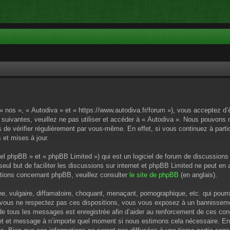
 « nos », « Autodiva » et « https://www.autodiva.fr/forum »), vous acceptez d
 suivantes, veuillez ne pas utiliser et accéder à « Autodiva ». Nous pouvons
de vérifier régulièrement par vous-même. En effet, si vous continuez à parti
 et mises à jour.
el phpBB » et « phpBB Limited ») qui est un logiciel de forum de discussions
 seul but de faciliter les discussions sur internet et phpBB Limited ne peut 
tions concernant phpBB, veuillez consulter
le site de phpBB
(en anglais).
 vulgaire, diffamatoire, choquant, menaçant, pornographique, etc. qui pourrai
i vous ne respectez pas ces dispositions, vous vous exposez à un bannissement
P de tous les messages est enregistrée afin d’aider au renforcement de ces cond
ujet et message à n’importe quel moment si nous estimons cela nécessaire. En 