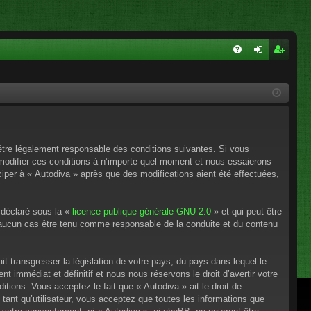
FA
on
ns
Q
ne
cri
xi
pti
on
on
’être légalement responsable des conditions suivantes. Si vous
 modifier ces conditions à n’importe quel moment et nous essaierons
ciper à « Autodiva » après que des modifications aient été effectuées,
 déclaré sous la «
licence publique générale GNU 2.0
» et qui peut être
en aucun cas être tenu comme responsable de la conduite et du contenu
t transgresser la législation de votre pays, du pays dans lequel le
 immédiat et définitif et nous nous réservons le droit d’avertir votre
itions. Vous acceptez le fait que « Autodiva » ait le droit de
tant qu’utilisateur, vous acceptez que toutes les informations que