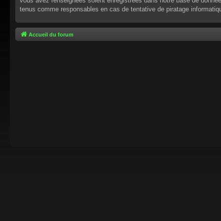
vous avez renseignées soient enregistrées dans notre base de données.
tenus comme responsables en cas de tentative de piratage informati
Accueil du forum