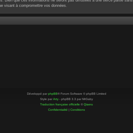
 Bien que ces informations ne seront pas diffusées à une tierce partie sans
que visant à compromettre vos données.
Développé par
phpBB
® Forum Software © phpBB Limited
Style par
Arty
- phpBB 3.3 par MrGaby
Traduction française officielle
©
Qiaeru
Confidentialité
|
Conditions