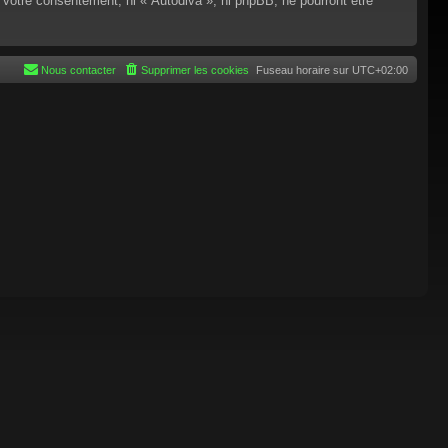
 votre consentement, ni « Autodiva », ni phpBB, ne pourront être
Nous contacter
Supprimer les cookies
Fuseau horaire sur
UTC+02:00