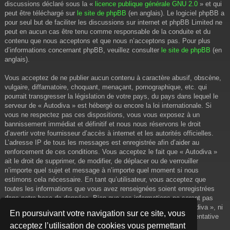
discussions déclaré sous la «
licence publique générale GNU 2.0
» et qui
peut être téléchargé sur
le site de phpBB
(en anglais). Le logiciel phpBB a
pour seul but de faciliter les discussions sur internet et phpBB Limited ne
peut en aucun cas être tenu comme responsable de la conduite et du
contenu que nous acceptons et que nous n’acceptons pas. Pour plus
d’informations concernant phpBB, veuillez consulter
le site de phpBB
(en
anglais).
Vous acceptez de ne publier aucun contenu à caractère abusif, obscène,
vulgaire, diffamatoire, choquant, menaçant, pornographique, etc. qui
pourrait transgresser la législation de votre pays, du pays dans lequel le
serveur de « Autodiva » est hébergé ou encore la loi internationale. Si
vous ne respectez pas ces dispositions, vous vous exposez à un
bannissement immédiat et définitif et nous nous réservons le droit
d’avertir votre fournisseur d’accès à internet et les autorités officielles.
L’adresse IP de tous les messages est enregistrée afin d’aider au
renforcement de ces conditions. Vous acceptez le fait que « Autodiva »
ait le droit de supprimer, de modifier, de déplacer ou de verrouiller
n’importe quel sujet et message à n’importe quel moment si nous
estimons cela nécessaire. En tant qu’utilisateur, vous acceptez que
toutes les informations que vous avez renseignées soient enregistrées
dans notre base de données. Bien que ces informations ne seront pas
diffusées à une tierce partie sans votre consentement, ni « Autodiva », ni
En poursuivant votre navigation sur ce site, vous
phpBB, ne pourront être tenus comme responsables en cas de tentative
acceptez l’utilisation de cookies vous permettant
de piratage informatique visant à compromettre vos données.