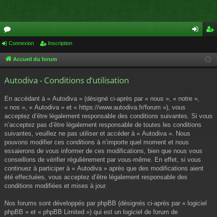
or
Connexion
Inscription
on
ns
u
ne
cri
Accueil du forum
m
xi
pti
Autodiva - Conditions d’utilisation
s
on
on
En accédant à « Autodiva » (désigné ci-après par « nous », « notre »,
« nos », « Autodiva » et « https://www.autodiva.fr/forum »), vous
acceptez d’être légalement responsable des conditions suivantes. Si vous
n’acceptez pas d’être légalement responsable de toutes les conditions
suivantes, veuillez ne pas utiliser et accéder à « Autodiva ». Nous
pouvons modifier ces conditions à n’importe quel moment et nous
essaierons de vous informer de ces modifications, bien que nous vous
conseillons de vérifier régulièrement par vous-même. En effet, si vous
continuez à participer à « Autodiva » après que des modifications aient
été effectuées, vous acceptez d’être légalement responsable des
conditions modifiées et mises à jour.
Nos forums sont développés par phpBB (désignés ci-après par « logiciel
phpBB » et « phpBB Limited ») qui est un logiciel de forum de