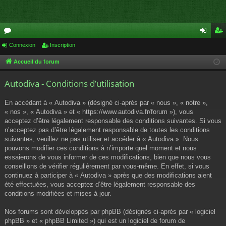
or
Connexion
Inscription
on
ns
u
ne
cri
Accueil du forum
m
xi
pti
Autodiva - Conditions d’utilisation
s
on
on
En accédant à « Autodiva » (désigné ci-après par « nous », « notre »,
« nos », « Autodiva » et « https://www.autodiva.fr/forum »), vous
acceptez d’être légalement responsable des conditions suivantes. Si vous
n’acceptez pas d’être légalement responsable de toutes les conditions
suivantes, veuillez ne pas utiliser et accéder à « Autodiva ». Nous
pouvons modifier ces conditions à n’importe quel moment et nous
essaierons de vous informer de ces modifications, bien que nous vous
conseillons de vérifier régulièrement par vous-même. En effet, si vous
continuez à participer à « Autodiva » après que des modifications aient
été effectuées, vous acceptez d’être légalement responsable des
conditions modifiées et mises à jour.
Nos forums sont développés par phpBB (désignés ci-après par « logiciel
phpBB » et « phpBB Limited ») qui est un logiciel de forum de