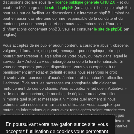
discussions déclaré sous la «
licence publique générale GNU 2.0
» et qui
peut être téléchargé sur
le site de phpBB
(en anglais). Le logiciel phpBB a
pour seul but de faciliter les discussions sur internet et phpBB Limited ne
peut en aucun cas être tenu comme responsable de la conduite et du
contenu que nous acceptons et que nous n’acceptons pas. Pour plus
d’informations concernant phpBB, veuillez consulter
le site de phpBB
(en
anglais).
Vous acceptez de ne publier aucun contenu à caractère abusif, obscène,
vulgaire, diffamatoire, choquant, menaçant, pornographique, etc. qui
pourrait transgresser la législation de votre pays, du pays dans lequel le
serveur de « Autodiva » est hébergé ou encore la loi internationale. Si
vous ne respectez pas ces dispositions, vous vous exposez à un
bannissement immédiat et définitif et nous nous réservons le droit
d’avertir votre fournisseur d’accès à internet et les autorités officielles.
L’adresse IP de tous les messages est enregistrée afin d’aider au
renforcement de ces conditions. Vous acceptez le fait que « Autodiva »
ait le droit de supprimer, de modifier, de déplacer ou de verrouiller
n’importe quel sujet et message à n’importe quel moment si nous
estimons cela nécessaire. En tant qu’utilisateur, vous acceptez que
toutes les informations que vous avez renseignées soient enregistrées
dans notre base de données. Bien que ces informations ne seront pas
diffusées à une tierce partie sans votre consentement, ni « Autodiva », ni
En poursuivant votre navigation sur ce site, vous
phpBB, ne pourront être tenus comme responsables en cas de tentative
acceptez l’utilisation de cookies vous permettant
de piratage informatique visant à compromettre vos données.