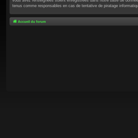
vous avez renseignées soient enregistrées dans notre base de données.
tenus comme responsables en cas de tentative de piratage informati
Accueil du forum