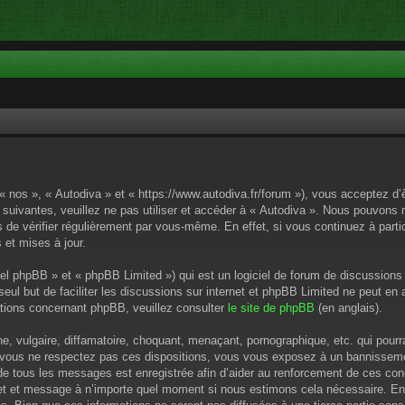
 « nos », « Autodiva » et « https://www.autodiva.fr/forum »), vous acceptez d
 suivantes, veuillez ne pas utiliser et accéder à « Autodiva ». Nous pouvons
de vérifier régulièrement par vous-même. En effet, si vous continuez à parti
 et mises à jour.
el phpBB » et « phpBB Limited ») qui est un logiciel de forum de discussions
 seul but de faciliter les discussions sur internet et phpBB Limited ne peut 
tions concernant phpBB, veuillez consulter
le site de phpBB
(en anglais).
 vulgaire, diffamatoire, choquant, menaçant, pornographique, etc. qui pourrai
i vous ne respectez pas ces dispositions, vous vous exposez à un bannissement
P de tous les messages est enregistrée afin d’aider au renforcement de ces cond
ujet et message à n’importe quel moment si nous estimons cela nécessaire. En 