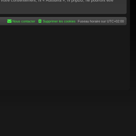
 votre consentement, ni « Autodiva », ni phpBB, ne pourront être
Nous contacter
Supprimer les cookies
Fuseau horaire sur
UTC+02:00