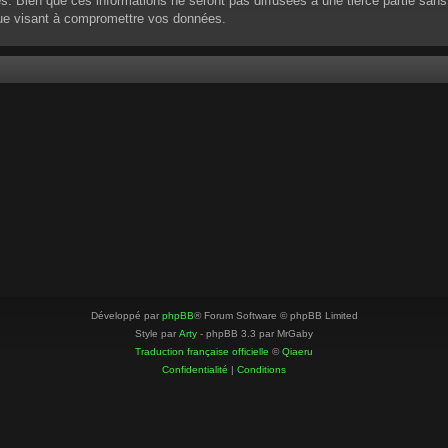
 Bien que ces informations ne seront pas diffusées à une tierce partie sans
que visant à compromettre vos données.
Développé par
phpBB
® Forum Software © phpBB Limited
Style par
Arty
- phpBB 3.3 par MrGaby
Traduction française officielle
©
Qiaeru
Confidentialité
|
Conditions