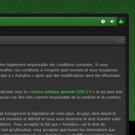
FA
on
ns
Q
ne
cri
xi
pti
on
on
’être légalement responsable des conditions suivantes. Si vous
 modifier ces conditions à n’importe quel moment et nous essaierons
ciper à « Autodiva » après que des modifications aient été effectuées,
 déclaré sous la «
licence publique générale GNU 2.0
» et qui peut être
en aucun cas être tenu comme responsable de la conduite et du contenu
t transgresser la législation de votre pays, du pays dans lequel le
 immédiat et définitif et nous nous réservons le droit d’avertir votre
itions. Vous acceptez le fait que « Autodiva » ait le droit de
tant qu’utilisateur, vous acceptez que toutes les informations que