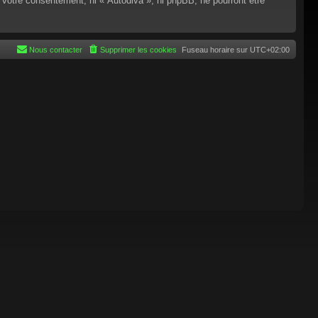
 votre consentement, ni « Autodiva », ni phpBB, ne pourront être
Nous contacter
Supprimer les cookies
Fuseau horaire sur
UTC+02:00