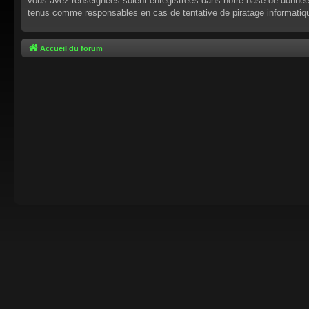
vous avez renseignées soient enregistrées dans notre base de données.
tenus comme responsables en cas de tentative de piratage informati
Accueil du forum