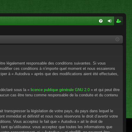
FA
on
ns
Q
ne
cri
xi
pti
on
on
’être légalement responsable des conditions suivantes. Si vous
 modifier ces conditions à n’importe quel moment et nous essaierons
ciper à « Autodiva » après que des modifications aient été effectuées,
 déclaré sous la «
licence publique générale GNU 2.0
» et qui peut être
en aucun cas être tenu comme responsable de la conduite et du contenu
t transgresser la législation de votre pays, du pays dans lequel le
 immédiat et définitif et nous nous réservons le droit d’avertir votre
itions. Vous acceptez le fait que « Autodiva » ait le droit de
tant qu’utilisateur, vous acceptez que toutes les informations que