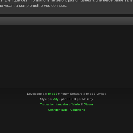
 Bien que ces informations ne seront pas diffusées à une tierce partie sans
que visant à compromettre vos données.
Développé par
phpBB
® Forum Software © phpBB Limited
Style par
Arty
- phpBB 3.3 par MrGaby
Traduction française officielle
©
Qiaeru
Confidentialité
|
Conditions