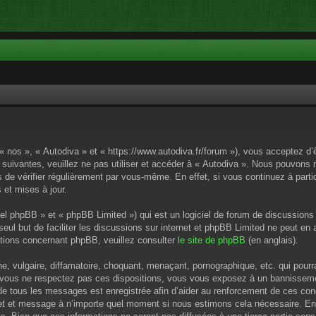
 « nos », « Autodiva » et « https://www.autodiva.fr/forum »), vous acceptez d
 suivantes, veuillez ne pas utiliser et accéder à « Autodiva ». Nous pouvons
de vérifier régulièrement par vous-même. En effet, si vous continuez à parti
 et mises à jour.
el phpBB » et « phpBB Limited ») qui est un logiciel de forum de discussions
 seul but de faciliter les discussions sur internet et phpBB Limited ne peut 
tions concernant phpBB, veuillez consulter
le site de phpBB
(en anglais).
 vulgaire, diffamatoire, choquant, menaçant, pornographique, etc. qui pourrai
i vous ne respectez pas ces dispositions, vous vous exposez à un bannissement
P de tous les messages est enregistrée afin d’aider au renforcement de ces cond
ujet et message à n’importe quel moment si nous estimons cela nécessaire. En 