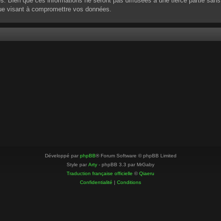
 Bien que ces informations ne seront pas diffusées à une tierce partie sans
que visant à compromettre vos données.
Développé par
phpBB
® Forum Software © phpBB Limited
Style par
Arty
- phpBB 3.3 par MrGaby
Traduction française officielle
©
Qiaeru
Confidentialité
|
Conditions