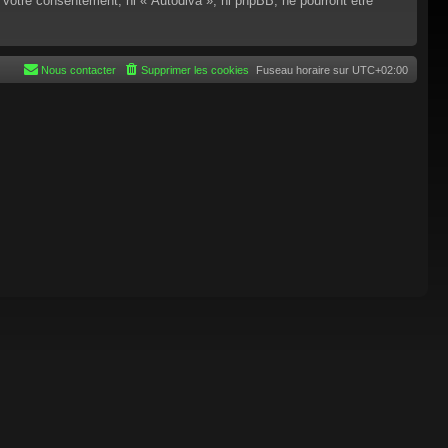
 votre consentement, ni « Autodiva », ni phpBB, ne pourront être
Nous contacter
Supprimer les cookies
Fuseau horaire sur
UTC+02:00