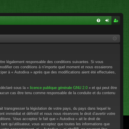
FA
on
ns
Q
ne
cri
xi
pti
on
on
’être légalement responsable des conditions suivantes. Si vous
 modifier ces conditions à n’importe quel moment et nous essaierons
ciper à « Autodiva » après que des modifications aient été effectuées,
 déclaré sous la «
licence publique générale GNU 2.0
» et qui peut être
en aucun cas être tenu comme responsable de la conduite et du contenu
t transgresser la législation de votre pays, du pays dans lequel le
 immédiat et définitif et nous nous réservons le droit d’avertir votre
itions. Vous acceptez le fait que « Autodiva » ait le droit de
tant qu’utilisateur, vous acceptez que toutes les informations que