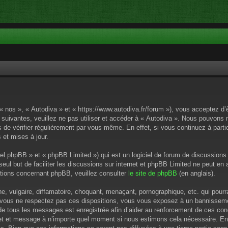
 « nos », « Autodiva » et « https://www.autodiva.fr/forum »), vous acceptez d
 suivantes, veuillez ne pas utiliser et accéder à « Autodiva ». Nous pouvons
de vérifier régulièrement par vous-même. En effet, si vous continuez à parti
 et mises à jour.
el phpBB » et « phpBB Limited ») qui est un logiciel de forum de discussions
 seul but de faciliter les discussions sur internet et phpBB Limited ne peut 
tions concernant phpBB, veuillez consulter
le site de phpBB
(en anglais).
 vulgaire, diffamatoire, choquant, menaçant, pornographique, etc. qui pourrai
i vous ne respectez pas ces dispositions, vous vous exposez à un bannissement
P de tous les messages est enregistrée afin d’aider au renforcement de ces cond
ujet et message à n’importe quel moment si nous estimons cela nécessaire. En 