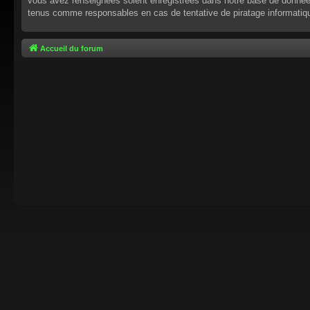
vous avez renseignées soient enregistrées dans notre base de données.
tenus comme responsables en cas de tentative de piratage informati
Accueil du forum