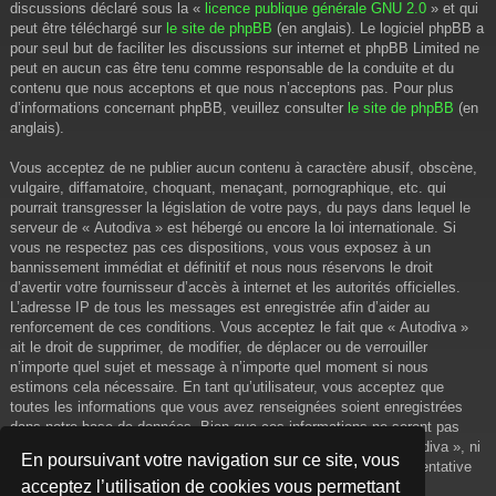
discussions déclaré sous la «
licence publique générale GNU 2.0
» et qui
peut être téléchargé sur
le site de phpBB
(en anglais). Le logiciel phpBB a
pour seul but de faciliter les discussions sur internet et phpBB Limited ne
peut en aucun cas être tenu comme responsable de la conduite et du
contenu que nous acceptons et que nous n’acceptons pas. Pour plus
d’informations concernant phpBB, veuillez consulter
le site de phpBB
(en
anglais).
Vous acceptez de ne publier aucun contenu à caractère abusif, obscène,
vulgaire, diffamatoire, choquant, menaçant, pornographique, etc. qui
pourrait transgresser la législation de votre pays, du pays dans lequel le
serveur de « Autodiva » est hébergé ou encore la loi internationale. Si
vous ne respectez pas ces dispositions, vous vous exposez à un
bannissement immédiat et définitif et nous nous réservons le droit
d’avertir votre fournisseur d’accès à internet et les autorités officielles.
L’adresse IP de tous les messages est enregistrée afin d’aider au
renforcement de ces conditions. Vous acceptez le fait que « Autodiva »
ait le droit de supprimer, de modifier, de déplacer ou de verrouiller
n’importe quel sujet et message à n’importe quel moment si nous
estimons cela nécessaire. En tant qu’utilisateur, vous acceptez que
toutes les informations que vous avez renseignées soient enregistrées
dans notre base de données. Bien que ces informations ne seront pas
diffusées à une tierce partie sans votre consentement, ni « Autodiva », ni
En poursuivant votre navigation sur ce site, vous
phpBB, ne pourront être tenus comme responsables en cas de tentative
acceptez l’utilisation de cookies vous permettant
de piratage informatique visant à compromettre vos données.