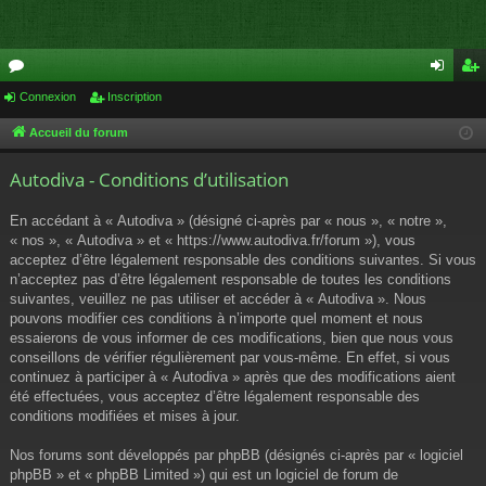
or
Connexion
Inscription
on
ns
u
ne
cri
Accueil du forum
m
xi
pti
Autodiva - Conditions d’utilisation
s
on
on
En accédant à « Autodiva » (désigné ci-après par « nous », « notre »,
« nos », « Autodiva » et « https://www.autodiva.fr/forum »), vous
acceptez d’être légalement responsable des conditions suivantes. Si vous
n’acceptez pas d’être légalement responsable de toutes les conditions
suivantes, veuillez ne pas utiliser et accéder à « Autodiva ». Nous
pouvons modifier ces conditions à n’importe quel moment et nous
essaierons de vous informer de ces modifications, bien que nous vous
conseillons de vérifier régulièrement par vous-même. En effet, si vous
continuez à participer à « Autodiva » après que des modifications aient
été effectuées, vous acceptez d’être légalement responsable des
conditions modifiées et mises à jour.
Nos forums sont développés par phpBB (désignés ci-après par « logiciel
phpBB » et « phpBB Limited ») qui est un logiciel de forum de