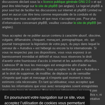
discussions déclaré sous la «
licence publique générale GNU 2.0
» et qui
peut être téléchargé sur
le site de phpBB
(en anglais). Le logiciel phpBB a
pour seul but de faciliter les discussions sur internet et phpBB Limited ne
peut en aucun cas être tenu comme responsable de la conduite et du
contenu que nous acceptons et que nous n’acceptons pas. Pour plus
d’informations concernant phpBB, veuillez consulter
le site de phpBB
(en
anglais).
Vous acceptez de ne publier aucun contenu à caractère abusif, obscène,
vulgaire, diffamatoire, choquant, menaçant, pornographique, etc. qui
pourrait transgresser la législation de votre pays, du pays dans lequel le
serveur de « Autodiva » est hébergé ou encore la loi internationale. Si
vous ne respectez pas ces dispositions, vous vous exposez à un
bannissement immédiat et définitif et nous nous réservons le droit
d’avertir votre fournisseur d’accès à internet et les autorités officielles.
L’adresse IP de tous les messages est enregistrée afin d’aider au
renforcement de ces conditions. Vous acceptez le fait que « Autodiva »
ait le droit de supprimer, de modifier, de déplacer ou de verrouiller
n’importe quel sujet et message à n’importe quel moment si nous
estimons cela nécessaire. En tant qu’utilisateur, vous acceptez que
toutes les informations que vous avez renseignées soient enregistrées
dans notre base de données. Bien que ces informations ne seront pas
diffusées à une tierce partie sans votre consentement, ni « Autodiva », ni
En poursuivant votre navigation sur ce site, vous
phpBB, ne pourront être tenus comme responsables en cas de tentative
acceptez l’utilisation de cookies vous permettant
de piratage informatique visant à compromettre vos données.