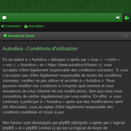
or
Connexion
Inscription
on
ns
u
ne
cri
Accueil du forum
m
xi
pti
Autodiva - Conditions d’utilisation
s
on
on
En accédant à « Autodiva » (désigné ci-après par « nous », « notre »,
« nos », « Autodiva » et « https://www.autodiva.fr/forum »), vous
acceptez d’être légalement responsable des conditions suivantes. Si vous
n’acceptez pas d’être légalement responsable de toutes les conditions
suivantes, veuillez ne pas utiliser et accéder à « Autodiva ». Nous
pouvons modifier ces conditions à n’importe quel moment et nous
essaierons de vous informer de ces modifications, bien que nous vous
conseillons de vérifier régulièrement par vous-même. En effet, si vous
continuez à participer à « Autodiva » après que des modifications aient
été effectuées, vous acceptez d’être légalement responsable des
conditions modifiées et mises à jour.
Nos forums sont développés par phpBB (désignés ci-après par « logiciel
phpBB » et « phpBB Limited ») qui est un logiciel de forum de