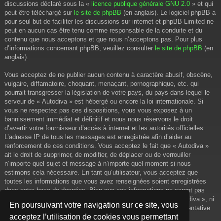
discussions déclaré sous la «
licence publique générale GNU 2.0
» et qui
peut être téléchargé sur
le site de phpBB
(en anglais). Le logiciel phpBB a
pour seul but de faciliter les discussions sur internet et phpBB Limited ne
peut en aucun cas être tenu comme responsable de la conduite et du
contenu que nous acceptons et que nous n’acceptons pas. Pour plus
d’informations concernant phpBB, veuillez consulter
le site de phpBB
(en
anglais).
Vous acceptez de ne publier aucun contenu à caractère abusif, obscène,
vulgaire, diffamatoire, choquant, menaçant, pornographique, etc. qui
pourrait transgresser la législation de votre pays, du pays dans lequel le
serveur de « Autodiva » est hébergé ou encore la loi internationale. Si
vous ne respectez pas ces dispositions, vous vous exposez à un
bannissement immédiat et définitif et nous nous réservons le droit
d’avertir votre fournisseur d’accès à internet et les autorités officielles.
L’adresse IP de tous les messages est enregistrée afin d’aider au
renforcement de ces conditions. Vous acceptez le fait que « Autodiva »
ait le droit de supprimer, de modifier, de déplacer ou de verrouiller
n’importe quel sujet et message à n’importe quel moment si nous
estimons cela nécessaire. En tant qu’utilisateur, vous acceptez que
toutes les informations que vous avez renseignées soient enregistrées
dans notre base de données. Bien que ces informations ne seront pas
diffusées à une tierce partie sans votre consentement, ni « Autodiva », ni
En poursuivant votre navigation sur ce site, vous
phpBB, ne pourront être tenus comme responsables en cas de tentative
acceptez l’utilisation de cookies vous permettant
de piratage informatique visant à compromettre vos données.