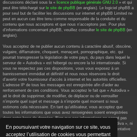
discussions déclaré sous la «
licence publique générale GNU 2.0
» et qui
peut être téléchargé sur
le site de phpBB
(en anglais). Le logiciel phpBB a
pour seul but de faciliter les discussions sur internet et phpBB Limited ne
peut en aucun cas être tenu comme responsable de la conduite et du
contenu que nous acceptons et que nous n’acceptons pas. Pour plus
d’informations concernant phpBB, veuillez consulter
le site de phpBB
(en
anglais).
Vous acceptez de ne publier aucun contenu à caractère abusif, obscène,
vulgaire, diffamatoire, choquant, menaçant, pornographique, etc. qui
pourrait transgresser la législation de votre pays, du pays dans lequel le
serveur de « Autodiva » est hébergé ou encore la loi internationale. Si
vous ne respectez pas ces dispositions, vous vous exposez à un
bannissement immédiat et définitif et nous nous réservons le droit
d’avertir votre fournisseur d’accès à internet et les autorités officielles.
L’adresse IP de tous les messages est enregistrée afin d’aider au
renforcement de ces conditions. Vous acceptez le fait que « Autodiva »
ait le droit de supprimer, de modifier, de déplacer ou de verrouiller
n’importe quel sujet et message à n’importe quel moment si nous
estimons cela nécessaire. En tant qu’utilisateur, vous acceptez que
toutes les informations que vous avez renseignées soient enregistrées
dans notre base de données. Bien que ces informations ne seront pas
diffusées à une tierce partie sans votre consentement, ni « Autodiva », ni
En poursuivant votre navigation sur ce site, vous
phpBB, ne pourront être tenus comme responsables en cas de tentative
acceptez l’utilisation de cookies vous permettant
de piratage informatique visant à compromettre vos données.