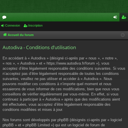
or
Connexion
Inscription
on
ns
u
ne
cri
Accueil du forum
m
xi
pti
Autodiva - Conditions d’utilisation
s
on
on
En accédant à « Autodiva » (désigné ci-après par « nous », « notre »,
« nos », « Autodiva » et « https://www.autodiva.fr/forum »), vous
acceptez d’être légalement responsable des conditions suivantes. Si vous
n’acceptez pas d’être légalement responsable de toutes les conditions
suivantes, veuillez ne pas utiliser et accéder à « Autodiva ». Nous
pouvons modifier ces conditions à n’importe quel moment et nous
essaierons de vous informer de ces modifications, bien que nous vous
conseillons de vérifier régulièrement par vous-même. En effet, si vous
continuez à participer à « Autodiva » après que des modifications aient
été effectuées, vous acceptez d’être légalement responsable des
conditions modifiées et mises à jour.
Nos forums sont développés par phpBB (désignés ci-après par « logiciel
phpBB » et « phpBB Limited ») qui est un logiciel de forum de