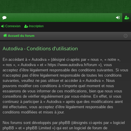
or
Connexion
Inscription
on
ns
u
ne
cri
Accueil du forum
m
xi
pti
Autodiva - Conditions d’utilisation
s
on
on
En accédant à « Autodiva » (désigné ci-après par « nous », « notre »,
« nos », « Autodiva » et « https://www.autodiva.fr/forum »), vous
acceptez d’être légalement responsable des conditions suivantes. Si vous
n’acceptez pas d’être légalement responsable de toutes les conditions
suivantes, veuillez ne pas utiliser et accéder à « Autodiva ». Nous
pouvons modifier ces conditions à n’importe quel moment et nous
essaierons de vous informer de ces modifications, bien que nous vous
conseillons de vérifier régulièrement par vous-même. En effet, si vous
continuez à participer à « Autodiva » après que des modifications aient
été effectuées, vous acceptez d’être légalement responsable des
conditions modifiées et mises à jour.
Nos forums sont développés par phpBB (désignés ci-après par « logiciel
phpBB » et « phpBB Limited ») qui est un logiciel de forum de