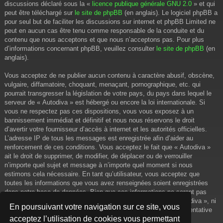
discussions déclaré sous la «
licence publique générale GNU 2.0
» et qui
peut être téléchargé sur
le site de phpBB
(en anglais). Le logiciel phpBB a
pour seul but de faciliter les discussions sur internet et phpBB Limited ne
peut en aucun cas être tenu comme responsable de la conduite et du
contenu que nous acceptons et que nous n’acceptons pas. Pour plus
d’informations concernant phpBB, veuillez consulter
le site de phpBB
(en
anglais).
Vous acceptez de ne publier aucun contenu à caractère abusif, obscène,
vulgaire, diffamatoire, choquant, menaçant, pornographique, etc. qui
pourrait transgresser la législation de votre pays, du pays dans lequel le
serveur de « Autodiva » est hébergé ou encore la loi internationale. Si
vous ne respectez pas ces dispositions, vous vous exposez à un
bannissement immédiat et définitif et nous nous réservons le droit
d’avertir votre fournisseur d’accès à internet et les autorités officielles.
L’adresse IP de tous les messages est enregistrée afin d’aider au
renforcement de ces conditions. Vous acceptez le fait que « Autodiva »
ait le droit de supprimer, de modifier, de déplacer ou de verrouiller
n’importe quel sujet et message à n’importe quel moment si nous
estimons cela nécessaire. En tant qu’utilisateur, vous acceptez que
toutes les informations que vous avez renseignées soient enregistrées
dans notre base de données. Bien que ces informations ne seront pas
diffusées à une tierce partie sans votre consentement, ni « Autodiva », ni
En poursuivant votre navigation sur ce site, vous
phpBB, ne pourront être tenus comme responsables en cas de tentative
acceptez l’utilisation de cookies vous permettant
de piratage informatique visant à compromettre vos données.