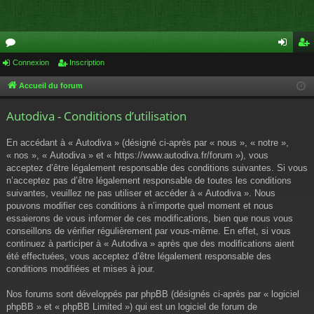
or
Connexion
Inscription
on
ns
u
ne
cri
Accueil du forum
m
xi
pti
Autodiva - Conditions d’utilisation
s
on
on
En accédant à « Autodiva » (désigné ci-après par « nous », « notre »,
« nos », « Autodiva » et « https://www.autodiva.fr/forum »), vous
acceptez d’être légalement responsable des conditions suivantes. Si vous
n’acceptez pas d’être légalement responsable de toutes les conditions
suivantes, veuillez ne pas utiliser et accéder à « Autodiva ». Nous
pouvons modifier ces conditions à n’importe quel moment et nous
essaierons de vous informer de ces modifications, bien que nous vous
conseillons de vérifier régulièrement par vous-même. En effet, si vous
continuez à participer à « Autodiva » après que des modifications aient
été effectuées, vous acceptez d’être légalement responsable des
conditions modifiées et mises à jour.
Nos forums sont développés par phpBB (désignés ci-après par « logiciel
phpBB » et « phpBB Limited ») qui est un logiciel de forum de