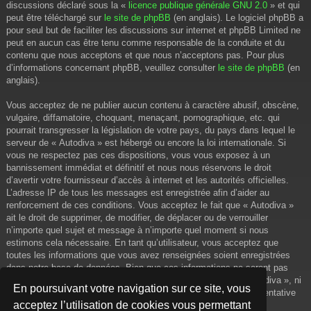
discussions déclaré sous la «
licence publique générale GNU 2.0
» et qui
peut être téléchargé sur
le site de phpBB
(en anglais). Le logiciel phpBB a
pour seul but de faciliter les discussions sur internet et phpBB Limited ne
peut en aucun cas être tenu comme responsable de la conduite et du
contenu que nous acceptons et que nous n’acceptons pas. Pour plus
d’informations concernant phpBB, veuillez consulter
le site de phpBB
(en
anglais).
Vous acceptez de ne publier aucun contenu à caractère abusif, obscène,
vulgaire, diffamatoire, choquant, menaçant, pornographique, etc. qui
pourrait transgresser la législation de votre pays, du pays dans lequel le
serveur de « Autodiva » est hébergé ou encore la loi internationale. Si
vous ne respectez pas ces dispositions, vous vous exposez à un
bannissement immédiat et définitif et nous nous réservons le droit
d’avertir votre fournisseur d’accès à internet et les autorités officielles.
L’adresse IP de tous les messages est enregistrée afin d’aider au
renforcement de ces conditions. Vous acceptez le fait que « Autodiva »
ait le droit de supprimer, de modifier, de déplacer ou de verrouiller
n’importe quel sujet et message à n’importe quel moment si nous
estimons cela nécessaire. En tant qu’utilisateur, vous acceptez que
toutes les informations que vous avez renseignées soient enregistrées
dans notre base de données. Bien que ces informations ne seront pas
diffusées à une tierce partie sans votre consentement, ni « Autodiva », ni
En poursuivant votre navigation sur ce site, vous
phpBB, ne pourront être tenus comme responsables en cas de tentative
acceptez l’utilisation de cookies vous permettant
de piratage informatique visant à compromettre vos données.